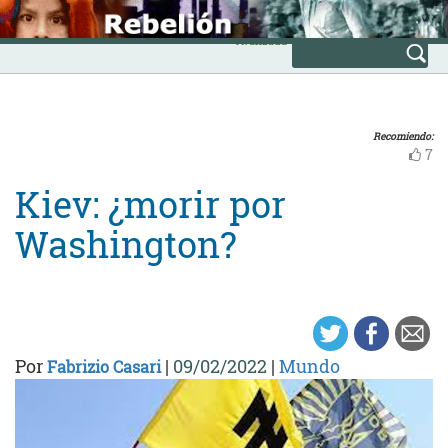
Skip
INICIO
to
Avanzada
content
Recomiendo:
7
Kiev: ¿morir por
Washington?
Por
|
09/02/2022
|
Mundo
Fabrizio Casari