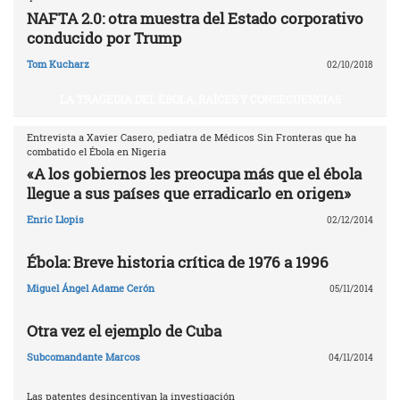
NAFTA 2.0: otra muestra del Estado corporativo
conducido por Trump
Tom Kucharz
02/10/2018
LA TRAGEDIA DEL ÉBOLA, RAÍCES Y CONSECUENCIAS
Entrevista a Xavier Casero, pediatra de Médicos Sin Fronteras que ha
combatido el Ébola en Nigeria
«A los gobiernos les preocupa más que el ébola
llegue a sus países que erradicarlo en origen»
Enric Llopis
02/12/2014
Ébola: Breve historia crítica de 1976 a 1996
Miguel Ángel Adame Cerón
05/11/2014
Otra vez el ejemplo de Cuba
Subcomandante Marcos
04/11/2014
Las patentes desincentivan la investigación