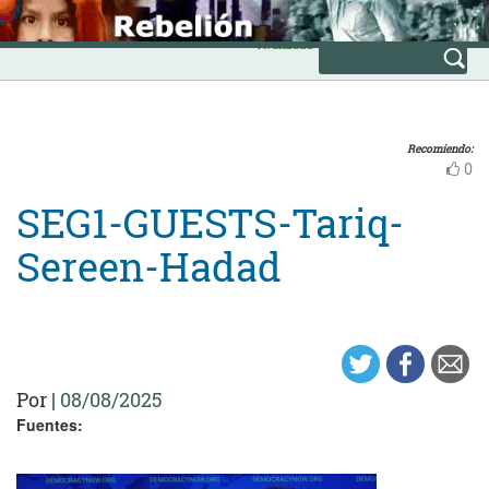
Skip
INICIO
to
Avanzada
content
Recomiendo:
0
SEG1-GUESTS-Tariq-
Sereen-Hadad
Por
|
08/08/2025
Fuentes: