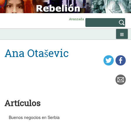
Skip
to
content
Avanzada
Ana Otaševic
Artículos
Buenos negocios en Serbia