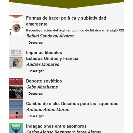
Formas de hacer política y subjetividad
emergente
Reconfiguración del régimen político de México en el siglo XXI
Rafael Sandoval Álvarez
Descargar
Imperios liberales
Estados Unidos y Francia
Andrés Monares
Descargar
Deporte soviético
Gabe Abrahams
Descargar
Cambio de ciclo. Desafíos para las izquierdas
Antonio Antón Morón
Descargar
Indagaciones entre asombros
Carlos Alonso Reynoso y Jorge Alonso