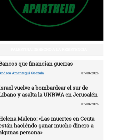
PALESTINA: DERECHO A LA RESISTENCIA
Bancos que financian guerras
Andrea Amantegui Guezala
07/08/2026
Israel vuelve a bombardear el sur de
Líbano y asalta la UNRWA en Jerusalén
07/08/2026
Helena Maleno: «Las muertes en Ceuta
están haciéndo ganar mucho dinero a
algunas persona»