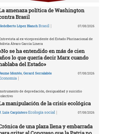
La amenaza política de Washington
contra Brasil
|
Brasil
Hedelberto López Blanch
07/08/2026
Entrevista al ex-vicepresidente del Estado Plurinacional de
Bolivia Álvaro García Linera
«No se ha entendido en más de cien
años lo que quería decir Marx cuando
hablaba del Estado»
Jaume Montés
,
Gerard Serralabós
07/08/2026
|
Economía
Instrumento de depredación, desigualdad y suicidio
colectivo
La manipulación de la crisis ecológica
|
Ecología social
J. Luis Carpintero
07/08/2026
Crónica de una plaza llena y embarrada
para gritar al Congreso que la Patria no