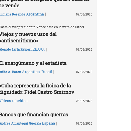
se vende
|
Argentina
Luciana Rosende
07/08/2026
Hasta el vicepresidente Vance está en la mira de Israel
Viejos y nuevos usos del
«antisemitismo»
|
EE.UU.
Aleardo Laría Rajneri
07/08/2026
El energúmeno y el estadista
|
Argentina
,
Brasil
Atilio A. Boron
07/08/2026
«Cuba representa la física de la
dignidad»: Fidel Castro Smirnov
|
Vídeos rebeldes
28/07/2026
Bancos que financian guerras
|
España
Andrea Amantegui Guezala
07/08/2026