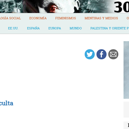
LOGÍA SOCIAL
ECONOMÍA
FEMINISMOS
MENTIRAS Y MEDIOS
O
EE.UU.
ESPAÑA
EUROPA
MUNDO
PALESTINA Y ORIENTE 
culta