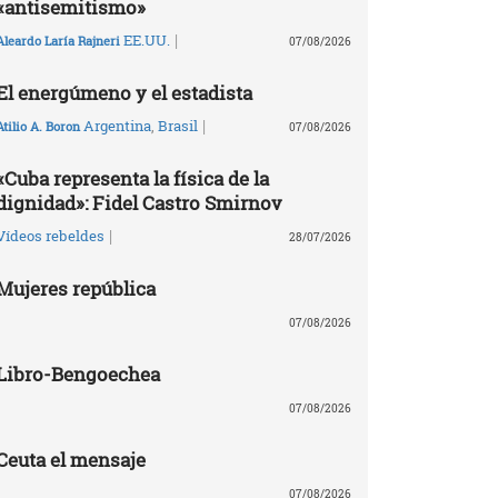
«antisemitismo»
|
EE.UU.
Aleardo Laría Rajneri
07/08/2026
El energúmeno y el estadista
|
Argentina
,
Brasil
Atilio A. Boron
07/08/2026
«Cuba representa la física de la
dignidad»: Fidel Castro Smirnov
|
Vídeos rebeldes
28/07/2026
Mujeres república
07/08/2026
Libro-Bengoechea
07/08/2026
Ceuta el mensaje
07/08/2026