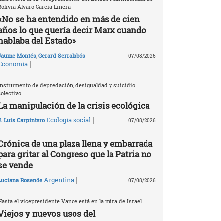
Bolivia Álvaro García Linera
«No se ha entendido en más de cien
años lo que quería decir Marx cuando
hablaba del Estado»
Jaume Montés
,
Gerard Serralabós
07/08/2026
|
Economía
Instrumento de depredación, desigualdad y suicidio
colectivo
La manipulación de la crisis ecológica
|
Ecología social
J. Luis Carpintero
07/08/2026
Crónica de una plaza llena y embarrada
para gritar al Congreso que la Patria no
se vende
|
Argentina
Luciana Rosende
07/08/2026
Hasta el vicepresidente Vance está en la mira de Israel
Viejos y nuevos usos del