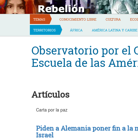
Skip
to
content
TEMAS
CONOCIMIENTO LIBRE
CULTURA
ECO
TERRITORIOS
ÁFRICA
AMÉRICA LATINA Y CARIBE
Observatorio por el C
Escuela de las Amér
Artículos
Carta por la paz
Piden a Alemania poner fin a la m
Israel