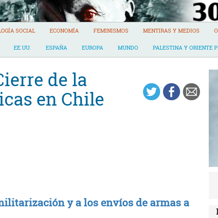
LOGÍA SOCIAL
ECONOMÍA
FEMINISMOS
MENTIRAS Y MEDIOS
O
EE.UU.
ESPAÑA
EUROPA
MUNDO
PALESTINA Y ORIENTE 
ierre de la
icas en Chile
ilitarización y a los envíos de armas a