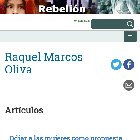
Skip
to
content
Avanzada
Raquel Marcos
Oliva
Artículos
Odiar a las mujeres como propuesta