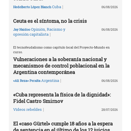
|
Cuba
Hedelberto López Blanch
06/08/2026
Ceuta es el síntoma, no la crisis
Opinión
,
Racismo y
Jay Naidoo
06/08/2026
|
opresión capitalista
El tecnofeudalismo como capítulo local del Proyecto-Mundo en
curso.
Vulneraciones a la soberanía nacional y
mecanismos de control poblacional en la
Argentina contemporánea
|
Argentina
«Ali Reza» Peralta
06/08/2026
«Cuba representa la física de la dignidad»:
Fidel Castro Smirnov
|
Vídeos rebeldes
28/07/2026
El «caso Gürtel» cumple 18 años a la espera
de sentencia en el último de los 12 juicios