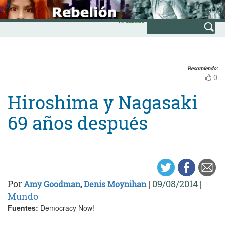
Skip
INICIO
to
Avanzada
content
Recomiendo:
0
Hiroshima y Nagasaki
69 años después
Por
|
09/08/2014
|
Amy Goodman
,
Denis Moynihan
Mundo
Fuentes:
Democracy Now!