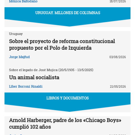
Mónica Baltodano
18/07/2026
URUGUAY. MILLONES DE COLUMNAS
Uruguay
Sobre el proyecto de reforma constitucional
propuesto por el Polo de Izquierda
Jorge Majfud
03/08/2026
Sobre el legado de José Mujica (20/5/1935 - 13/5/2025)
Un animal socialista
Líber Borroni Rinaldi
21/05/2026
LIBROS Y DOCUMENTOS
Arnold Harberger, padre de los «Chicago Boys»
cumplió 102 años