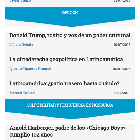
Javier Suazo
21/07/2026
OPINIÓN
Donald Trump, rostro y voz de un poder criminal
Lilliam Oviedo
16/07/2026
La ultraderecha geopolítica en Latinoamérica
Ignacio Figueroa Foessel
08/07/2026
Latinoamérica: ¿patio trasero hasta cuándo?
Marcelo Colussi
12/05/2026
GOLPE MILITAR Y RESISTENCIA EN HONDURAS
Arnold Harberger, padre de los «Chicago Boys»
cumplió 102 años