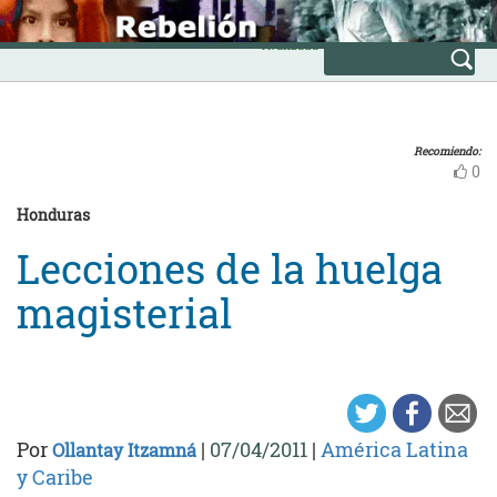
Skip
INICIO
to
Avanzada
content
Recomiendo:
0
Honduras
Lecciones de la huelga
magisterial
Por
|
07/04/2011
|
América Latina
Ollantay Itzamná
y Caribe