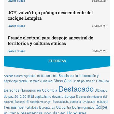
Javier Suazo
04/08/2026
JOH, volvió hijo pródigo descendiente del
cacique Lempira
Javier Suazo
28/07/2026
Fraude electoral para despojo ancestral de
territorios y culturas étnicas
Javier Suazo
21/07/2026
ETIQUETAS
Batalla por la información y
Agresión militar en Libia
Agenda cultural
Cine
China
espionaje global
Cambio climático
Crisis política en Cataluña
Destacado
Derechos Humanos en Colombia
Diálogos
de paz 2012-2015
El capitalismo devasta Europa
El genocidio industrial del
amianto
Especial "El capitalismo cruje"
Europa lucha contra la revolución neoliberal
Golpe
Feminismos
Fortaleza Europa. La UE contra los inmigrantes
militar y resistencia popular en Honduras