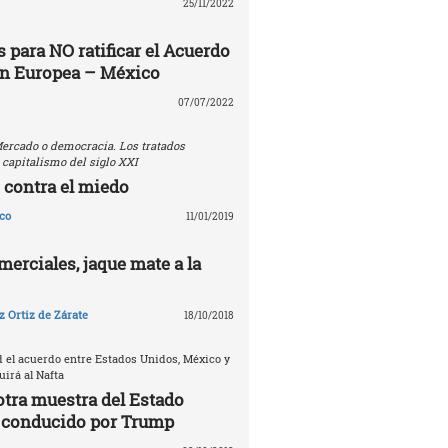
25/11/2022
 para NO ratificar el Acuerdo
ón Europea – México
07/07/2022
ercado o democracia. Los tratados
 capitalismo del siglo XXI
 contra el miedo
co
11/01/2019
erciales, jaque mate a la
 Ortiz de Zárate
18/10/2018
d el acuerdo entre Estados Unidos, México y
irá al Nafta
otra muestra del Estado
 conducido por Trump