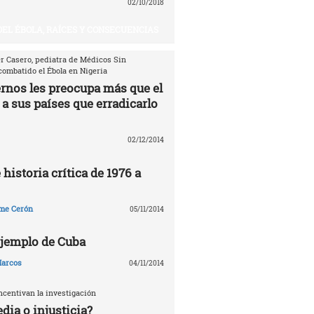
02/10/2018
DEL ÉBOLA, RAÍCES Y CONSECUENCIAS
er Casero, pediatra de Médicos Sin
combatido el Ébola en Nigeria
ernos les preocupa más que el
 a sus países que erradicarlo
02/12/2014
 historia crítica de 1976 a
me Cerón
05/11/2014
 ejemplo de Cuba
arcos
04/11/2014
ncentivan la investigación
edia o injusticia?