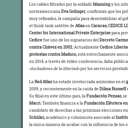
Los cables filtrados por la soldado
Manning
y los inf
norteamericana
Eva Golinger
, confirman que los po
muy refinados, la campaña para desestabilizar al g
el think tank satélite de
Atlas
en
Caracas, CEDICE L
Center for International Private Enterprise
para pro
Cedice
fue uno de los signatarios del
Decreto Carmo
contra Chávez en 2002.
Actualmente
Cedice Liberta
protestas contra Maduro,
está estrechamente asociad
en 2014, a través de vídeo-conferencia, daba pública
«luchadores de la libertad»
por los servicios prestad
La
Red Atlas
ha estado involucrada asimismo en el
g
2009, y recientemente en la caída de
Dilma Russeff
Su filial en este último país, la
Fundación Pensar,
se 
Macri.
También financia a la
Fundación Eléutera e
candidato de derechas a las próximas elecciones e
Schüler,
académico y columnista asociado al
Instit
la única manera de acabar con la influencia de los s