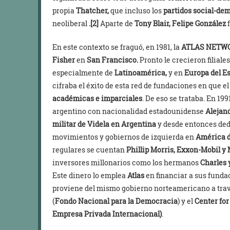
propia
Thatcher,
que incluso los
partidos social-de
neoliberal
.[2]
Aparte de
Tony Blair, Felipe González
f
En este contexto se fraguó, en 1981, la
ATLAS NETW
Fisher
en
San Francisco.
Pronto le crecieron filiale
especialmente de
Latinoamérica,
y en
Europa del E
cifraba el éxito de esta red de fundaciones en que e
académicas e imparciales
. De eso se trataba. En 199
argentino con nacionalidad estadounidense
Alejan
militar de Videla en Argentina
y desde entonces dedi
movimientos y gobiernos de izquierda en
América d
regulares se cuentan
Phillip Morris, Exxon-Mobil y
inversores millonarios como los hermanos
Charles 
Este dinero lo emplea
Atlas
en financiar a sus fundac
proviene del mismo gobierno norteamericano a tra
(
Fondo Nacional para la Democracia
) y el
Center for
Empresa Privada Internacional)
.