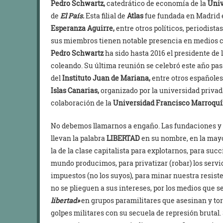
Pedro Schwartz,
catedrático de economía de la
Univ
de
El País.
Esta filial de
Atlas
fue fundada en Madrid e
Esperanza Aguirre,
entre otros políticos, periodista
sus miembros tienen notable presencia en medios
Pedro Schwartz
ha sido hasta 2016 el presidente de 
coleando. Su última reunión se celebró este año pa
del
Instituto Juan de Mariana,
entre otros españoles
Islas Canarias,
organizado por la universidad priva
colaboración de la
Universidad Francisco Marroqu
No debemos llamarnos a engaño. Las fundaciones y
llevan la palabra
LIBERTAD
en su nombre, en la mayor
la de la clase capitalista para explotarnos, para suc
mundo producimos, para privatizar (robar) los serv
impuestos (no los suyos), para minar nuestra resist
no se plieguen a sus intereses, por los medios que s
libertad»
en grupos paramilitares que asesinan y tor
golpes militares con su secuela de represión brutal. 