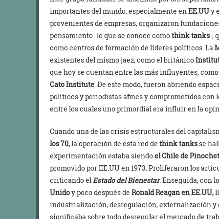
importantes del mundo, especialmente en
EE.UU
y 
provenientes de empresas, organizaron fundaciones,
pensamiento -lo que se conoce como
think tanks
-,
como centros de formación de líderes políticos. La
M
existentes del mismo jaez, como el británico
Institu
que hoy se cuentan entre las más influyentes, como
Cato Institute
. De este modo, fueron abriendo espac
políticos y periodistas afines y comprometidos con l
entre los cuales uno primordial era influir en la opin
Cuando una de las crisis estructurales del capitalis
los 70,
la operación de esta red de
think tanks
se ha
experimentación estaba siendo
el Chile de Pinochet
promovido por EE.UU en 1973. Proliferaron los artícul
criticando el
Estado del Bienestar
. Enseguida, con l
Unido
y poco después de
Ronald Reagan en EE.UU,
l
industrialización, desregulación, externalización y
significaba sobre todo desregular el mercado de trab