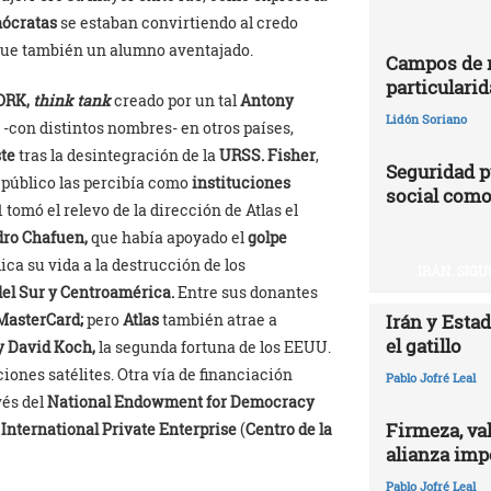
mócratas
se estaban convirtiendo al credo
ue también un alumno aventajado.
Campos de r
particularid
ORK,
think tank
creado por un tal
Antony
Lidón Soriano
s -con distintos nombres- en otros países,
ste
tras la desintegración de la
URSS.
Fisher
,
Seguridad p
l público las percibía como
instituciones
social como
1 tomó el relevo de la dirección de Atlas el
dro Chafuen,
que había apoyado el
golpe
ca su vida a la destrucción de los
IRÁN. SIG
el Sur y Centroamérica.
Entre sus donantes
 MasterCard;
pero
Atlas
también atrae a
Irán y Esta
el gatillo
y David Koch,
la segunda fortuna de los EEUU.
iones satélites. Otra vía de financiación
Pablo Jofré Leal
vés del
National Endowment for Democracy
Firmeza, val
 International Private Enterprise
(
Centro de la
alianza impe
Pablo Jofré Leal