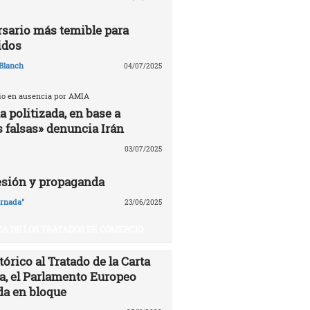
ersario más temible para
idos
Blanch
04/07/2025
cio en ausencia por AMIA
 politizada, en base a
 falsas» denuncia Irán
03/07/2025
esión y propaganda
ornada"
23/06/2025
A DE LOS TRATADOS DE COMERCIO
órico al Tratado de la Carta
ía, el Parlamento Europeo
da en bloque