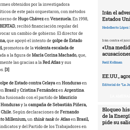
ormes obtenidos por la investigadora
líticos de este país orquestaron, con métodos
Irán el adv
Estados Un
obierno de
Hugo Chávez
en
Venezuela.
En 1998,
IBERTAD
, recibió financiación regular del
Hedelberto López 
vocar un cambio de gobierno. El director de
na,
que apoyó el intento de
golpe de Estado
Irán contra el jui
«Una medida
d,
promotora de la
violenta escalada de
acusaciones
a a la figura de
María Corina Machado,
que,
mente las gracias a la
Red Atlas
y sus
Raúl Kollman
os.
[3]
EE.UU., agr
olpe de Estado contra
Celaya
en
Honduras
en
Editorial de "La J
en
Brasil
y
Cristina Fernández
en
Argentina
.
LA AMENAZ
ha fusionado con el partido de
Mauricio
n Honduras
y la
campaña de Sebastián Piñera,
Bloqueo hist
n
Chile.
Según declaraciones de
Fernando
de la Energ
uto Millenium,
un
think tank
de
Atlas
en
Brasil,
pide su sali
indicatos y del Partido de los Trabajadores en