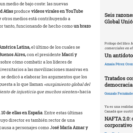
e un medio de bajo coste: las nuevas
d Atlas
produce
vídeos virales en YouTube
Seis razones
e y otros medios está contribuyendo a
Global Uni
 por tanto, funcionando de hecho como
un brazo
Prólogo del libro
M
 América Latina,
el último de los cuales se
comerciales en el
Buenos Aires,
con el presidente
Macri y
Un antídoto
ó sobre cómo combatir a los líderes de
Amaia Pérez Oroz
niversitarios a las movilizaciones masivas en
n se dedicó a elaborar los argumentos que los
Tratados com
democracia
puesta a lo que llaman
«surgimiento global del
iento de injusticia que muchos sienten»
hacia
Gonzalo Fernández
Ya es una realida
Canadá que sustitu
, 10 de ellas en España
. Entre estas últimas
NAFTA 2.0: 
uyo director es también rector de una
corporativo
causa a personajes como J
osé María Aznar y