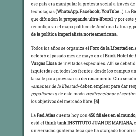
ese país era manipular la protesta social a través d
tecnologías (
WhatsApp, Facebook, YouTube
…). La
Re
que difunden la
propaganda ultra-liberal
, y por est
reconfigurar el mapa político de América Latina y,
de la política imperialista norteamericana.
Todos los años se organiza el
Foro de la Libertad en
celebró el pasado mes de mayo en el
Brick Hotel de 
Vargas Llosa
de invitados especiales. Allí se debati
izquierdas en todos los frentes, desde los campus u
la calle para provocar su derrocamiento. Otra sesió
«amantes de la libertad»
deben emplear para dar res
populismo»
y de este modo
«redireccionar el sentim
los objetivos del mercado libre.
[4]
La
Red Atlas
cuenta hoy con
450 filiales en el mundo
está el
think tank INSTITUTO JUAN DE MARIANA,
c
universidad guatemalteca que ha otorgado honoris 