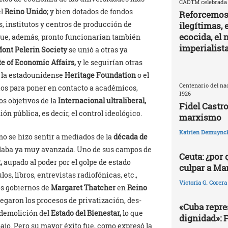
CADTM celebrada e
el
Reino Unido
; y bien dotados de fondos
Reforcemos 
 institutos y centros de producción de
ilegítimas, 
ecocida, el
 que, además, pronto funcionarían también
imperialist
ont Pelerin Society
se unió a otras ya
te of Economic Affairs,
y le seguirían otras
 la estadounidense
Heritage Foundation
o el
Centenario del nac
ios para poner en contacto a académicos,
1926
os objetivos de la
Internacional ultraliberal,
Fidel Castro
ión pública, es decir, el control ideológico.
marxismo
Katrien Demuync
mo se hizo sentir a mediados de la
década de
llaba ya muy avanzada. Uno de sus campos de
Ceuta: ¿por
,
aupado al poder por el golpe de estado
culpar a Ma
os, libros, entrevistas radiofónicas, etc.,
Victoria G. Corera
os gobiernos de
Margaret Thatcher
en
Reino
legaron los procesos de privatización, des-
«Cuba repres
 demolición del
Estado del Bienestar,
lo que
dignidad»: 
ajo. Pero su mayor éxito fue, como expresó la