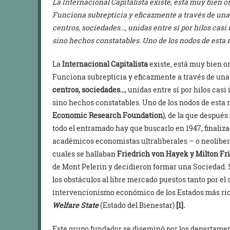
La Internacional Capitalista existe, está muy bien 
Funciona subrepticia y eficazmente a través de una
centros, sociedades…, unidas entre sí por hilos casi 
sino hechos constatables. Uno de los nodos de esta r
La
Internacional Capitalista
existe, está muy bien o
Funciona subrepticia y eficazmente a través de un
centros, sociedades…
, unidas entre sí por hilos casi 
sino hechos constatables. Uno de los nodos de esta 
Economic Research Foundation
), de la que despué
todo el entramado hay que buscarlo en 1947, finaliza
académicos economistas ultraliberales – o neoliber
cuales se hallaban
Friedrich von Hayek y Milton F
de Mont Pelerin y decidieron formar una Sociedad. S
los obstáculos al libre mercado puestos tanto por el 
intervencionismo económico de los Estados más ricos
Welfare State
(Estado del Bienestar)
[1].
Este grupo fundador se diseminó por los departame