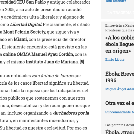
Tom Kucharz
ersidad CEU San Pablo
y antiguo colaborador
n 2005, a su acto de presentación acudió
LA TRAGEDIA 
s y académicos ultra-liberales; y algunos de
 como
Libertad Digital.
Precisamente, el citado
Entrevista a Xavi
Fronteras que ha 
la
Mont Pelerin Society,
que sigue viva y
«A los gobi
sado en
Miami,
con la presencia del director
ébola llegue
. El siguiente encuentro está previsto en las
en origen»
da
online OMMA Manuel Ayau Cordón,
con la
Enric Llopis
ín
y el mismo
Instituto Juan de Mariana
.
[5]
Ébola: Breve
 otras entidades
«sin ánimo de lucro»
que
1996
ía de los casos libertad significa su libertad,
Miguel Ángel Ada
cionar toda la riqueza que los trabajadores del
icios públicos que sostenemos con nuestros
Otra vez el
encia, desestabilizar y derrocar gobiernos que
Subcomandante M
ean, incluso organizando a
«luchadores por la
turan, en manifestantes incendiarios, y
Las patentes desi
Su libertad es nuestra esclavitud. Por eso es
Ébola, ¿trag