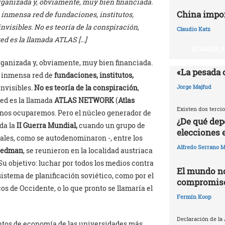
organizada y, obviamente, muy bien financiada.
China impo
 inmensa red de fundaciones, institutos,
invisibles. No es teoría de la conspiración,
Claudio Katz
ed es la llamada ATLAS […]
UCRANIA: 
rganizada y, obviamente, muy bien financiada.
«La pesada 
a inmensa red de
fundaciones, institutos,
invisibles.
No es teoría de la conspiración
,
Jorge Majfud
red es la llamada
ATLAS NETWORK
(
Atlas
Existen dos tercio
s nos ocuparemos. Pero el núcleo generador de
¿De qué dep
da la
II Guerra Mundial,
cuando un grupo de
elecciones 
ales, como se autodenominaron -, entre los
Alfredo Serrano M
riedman
, se reunieron en la localidad austriaca
u objetivo: luchar por todos los medios contra
El mundo no
sistema de planificación soviético, como por el
compromisos
 de Occidente, o lo que pronto se llamaría el
Fermín Koop
Declaración de la
ntos de economía de las universidades más