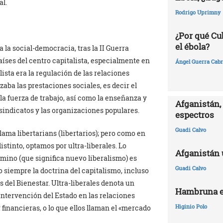
al.
Rodrigo Uprimny
¿Por qué Cu
el ébola?
 la social-democracia, tras la II Guerra
países del centro capitalista, especialmente en
Ángel Guerra Cabr
lista era la regulación de las relaciones
izaba las prestaciones sociales, es decir el
 la fuerza de trabajo, así como la enseñanza y
Afganistán, 
os sindicatos y las organizaciones populares.
espectros
Guadi Calvo
llama libertarians (libertarios); pero como en
stinto, optamos por ultra-liberales. Lo
Afganistán 
rmino (que significa nuevo liberalismo) es
Guadi Calvo
 siempre la doctrina del capitalismo, incluso
 del Bienestar. Ultra-liberales denota un
Hambruna e
intervención del Estado en las relaciones
Higinio Polo
 financieras, o lo que ellos llaman el «mercado