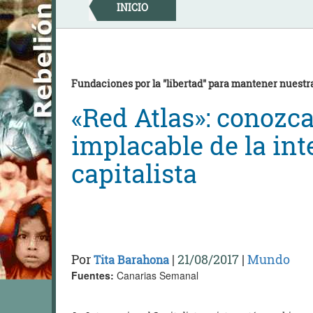
Skip
INICIO
to
content
Fundaciones por la "libertad" para mantener nuestr
«Red Atlas»: conozca
implacable de la int
capitalista
Por
|
21/08/2017
|
Mundo
Tita Barahona
Fuentes:
Canarias Semanal