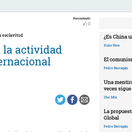
Recomiendo:
0
a esclavitud
¿Es China u
 la actividad
Xulio Ríos
ernacional
El comunis
Pedro Barragán
Una mentira
veces sigue
Zhu Min
La propuest
Global
Pedro Barragán