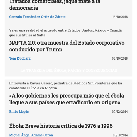
Tratados comerciales, jaque mate a la
democracia
Gonzalo Fernández Ortiz de Zárate
18/10/2018
Ya es una realidad el acuerdo entre Estados Unidos, México y Canadá
que sustituirá al Nafta
NAFTA 2.0: otra muestra del Estado corporativo
conducido por Trump
Tom Kucharz
02/10/2018
LA TRAGEDIA DEL ÉBOLA, RAÍCES Y CONSECUENCIAS
Entrevista a Xavier Casero, pediatra de Médicos Sin Fronteras que ha
combatido el Ébola en Nigeria
«A los gobiernos les preocupa más que el ébola
llegue a sus países que erradicarlo en origen»
Enric Llopis
02/12/2014
Ébola: Breve historia crítica de 1976 a 1996
Miguel Ángel Adame Cerón
05/11/2014