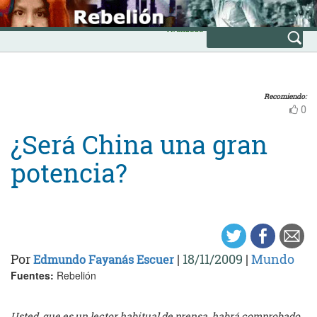
Skip
INICIO
to
Avanzada
content
Recomiendo:
0
¿Será China una gran
potencia?
Por
|
18/11/2009
|
Mundo
Edmundo Fayanás Escuer
Fuentes:
Rebelión
Usted, que es un lector habitual de prensa, habrá comprobado