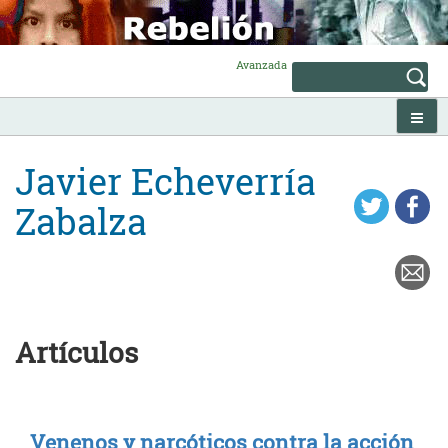
Skip
to
content
Avanzada
Javier Echeverría
Zabalza
Artículos
Venenos y narcóticos contra la acción