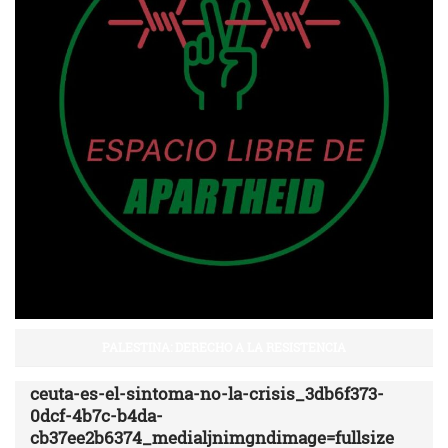
PALESTINA: DERECHO A LA RESISTENCIA
ceuta-es-el-sintoma-no-la-crisis_3db6f373-
0dcf-4b7c-b4da-
cb37ee2b6374_medialjnimgndimage=fullsize