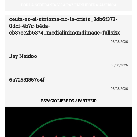
POR LA SOBERANÍA Y LA PAZ EN NUESTRA AMÉRICA
ceuta-es-el-sintoma-no-la-crisis_3db6f373-
0dcf-4b7c-b4da-
cb37ee2b6374_medialjnimgndimage=fullsize
06/08/2026
Jay Naidoo
06/08/2026
6a72581867e4f
06/08/2026
ESPACIO LIBRE DE APARTHEID