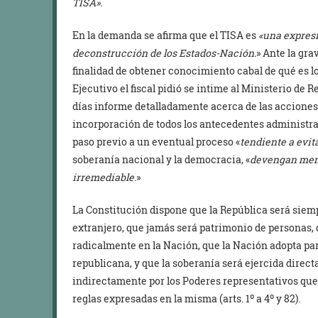
TISA».
En la demanda se afirma que el TISA es
«una expresi
deconstrucción de los Estados-Nación.
» Ante la gra
finalidad de obtener conocimiento cabal de qué es l
Ejecutivo el fiscal pidió se intime al Ministerio de 
días informe detalladamente acerca de las acciones 
incorporación de todos los antecedentes administr
paso previo a un eventual proceso «
tendiente a evit
soberanía nacional y la democracia, «
devengan meno
irremediable
.»
La Constitución dispone que la República será siemp
extranjero, que jamás será patrimonio de personas, 
radicalmente en la Nación, que la Nación adopta pa
republicana, y que la soberanía será ejercida direct
indirectamente por los Poderes representativos que
reglas expresadas en la misma (arts. 1º a 4º y 82).