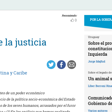
Recomiendo:
POR LA SOBER
0
Uruguay
 la justicia
Sobre el pr
constitucio
Izquierda
Jorge Majfud
tina y Caribe
Sobre el legado de
Un animal s
Líber Borroni Rina
ntes de un poder económico
Comunicado 
cio de la política socio-económica del Estado
Gobierno d
de los seres humanos, arrasados por el furor
Varios autores
a.» (1) En los análisis que hemos realizado