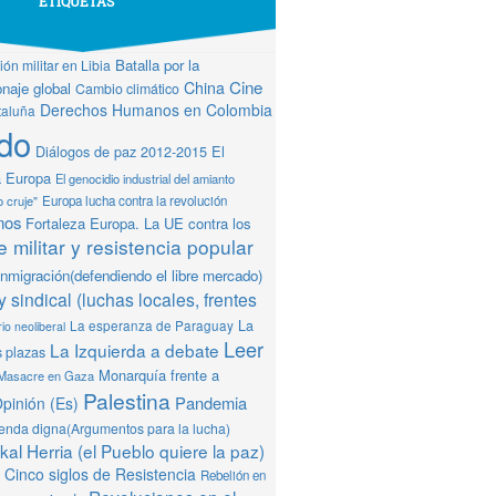
ETIQUETAS
Batalla por la
ón militar en Libia
Cine
China
naje global
Cambio climático
Derechos Humanos en Colombia
taluña
do
Diálogos de paz 2012-2015
El
a Europa
El genocidio industrial del amianto
o cruje"
Europa lucha contra la revolución
mos
Fortaleza Europa. La UE contra los
 militar y resistencia popular
Inmigración(defendiendo el libre mercado)
y sindical (luchas locales, frentes
La
La esperanza de Paraguay
io neoliberal
Leer
La Izquierda a debate
s plazas
Monarquía frente a
Masacre en Gaza
Palestina
Pandemia
pinión (Es)
ienda digna(Argumentos para la lucha)
al Herria (el Pueblo quiere la paz)
Cinco siglos de Resistencia
Rebelión en