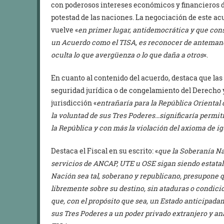
con poderosos intereses económicos y financieros d
potestad de las naciones. La negociación de este acu
vuelve «
en primer lugar, antidemocrática y que cons
un Acuerdo como el TISA, es reconocer de antemano 
oculta lo que avergüenza o lo que daña a otros
«.
En cuanto al contenido del acuerdo, destaca que las c
seguridad jurídica o de congelamiento del Derecho 
jurisdicción «
entrañaría para la República Orienta
la voluntad de sus Tres Poderes…significaría permit
la República y con más la violación del axioma de ig
Destaca el Fiscal en su escrito: «
que la Soberanía Na
servicios de ANCAP, UTE u OSE sigan siendo estatal
Nación sea tal, soberano y republicano, presupone 
libremente sobre su destino, sin ataduras o condicio
que, con el propósito que sea, un Estado anticipada
sus Tres Poderes a un poder privado extranjero y an