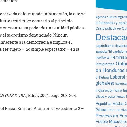
gociación.
 reservada determinada información, lo que ya
Agresi
Agenda cultural
terio restrictivo contrario al principio
información y espio
se encuentre en poder de una entidad pública.
Crisis política en Ca
Destaca
o y el secretismo denunciado. Ningún
inherente a la democracia e implica el
capitalismo devast
a ser sujeto – no simple espectador – en la
Especial "El capitalism
Feminis
neoliberal
Golpe
inmigrantes
en Honduras
Laboral 
J. Petras
globales)
laborator
indignación toma la
ON
QUE DURA
, Ediar, 2004, págs. 203-204.
Libros y documentos
O
República
Música
r el Fiscal Enrique Viana en el Expediente 2 –
Global
Por una viv
Proceso en Eusk
Pueblo Mapuche: 