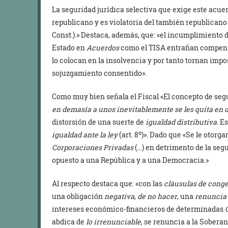
La seguridad jurídica selectiva que exige este acue
republicano y es violatoria del también republican
Const.).» Destaca, además, que: «el incumplimiento d
Estado en
Acuerdos
como el TISA entrañan compens
lo colocan en la insolvencia y por tanto tornan impo
sojuzgamiento consentido».
Como muy bien señala el Fiscal «El concepto de segu
en demasía a unos inevitablemente se les quita en 
distorsión de una suerte de
igualdad distributiva
. E
igualdad ante la ley
(art. 8º)». Dado que «Se le otorg
Corporaciones Privadas
(…) en detrimento de la segu
opuesto a una República y a una Democracia.»
Al respecto destaca que: «con las
cláusulas de cong
una obligación
negativa
,
de no hacer
, una
renuncia
intereses económico-financieros de determinadas
abdica de
lo irrenunciable
, se renuncia a la Soberan