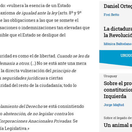
rdo: «vulnera la esencia de un Estado
Daniel Orte
o axioma
de igualad ante la ley
(arts. 8º y 9º
Frei Betto
e las obligaciones a las que se somete el
aciones o indemnizaciones tan elevadas que
La dictadur
la Revoluci
sible que el Estado se desligue del
Mónica Baltodano
ridad es como el de libertad.
Cuando se les da
URUGU
demasía a otros
. (…) No se está ante una mera
s la directa vulneración del
principio de
Uruguay
an
seguridades jurídicas
a ciertas
Sobre el pr
ridad del resto de la ciudadanía; todo lo
constitucio
Izquierda
Jorge Majfud
elamiento del Derecho
se está
consintiendo
o
abstención
,
de no legislar contra
los
Sobre el legado de
Corporaciones Anacionales Privadas
. Se
Un animal s
ía Legislativa.»