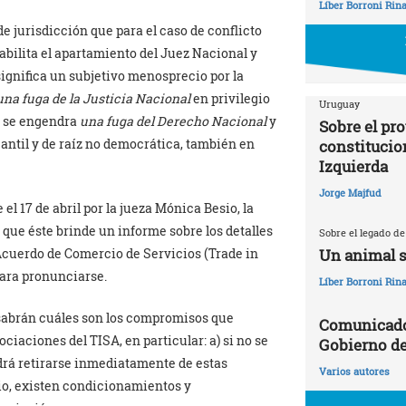
Líber Borroni Rina
de jurisdicción que para el caso de conflicto
habilita el apartamiento del Juez Nacional y
significa un subjetivo menosprecio por la
una fuga de la Justicia Nacional
en privilegio
Uruguay
n se engendra
una fuga del Derecho Nacional
y
Sobre el pr
cantil y de raíz no democrática, también en
constitucio
Izquierda
Jorge Majfud
el 17 de abril por la jueza Mónica Besio, la
 que éste brinde un informe sobre los detalles
Sobre el legado de
Acuerdo de Comercio de Servicios (Trade in
Un animal s
para pronunciarse.
Líber Borroni Rina
e sabrán cuáles son los compromisos que
Comunicado 
ciaciones del TISA, en particular: a) si no se
Gobierno d
drá retirarse inmediatamente de estas
Varios autores
rio, existen condicionamientos y