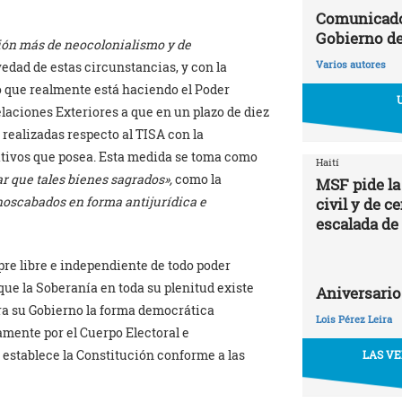
Comunicado 
Gobierno d
ón más de neocolonialismo y de
Varios autores
vedad de estas circunstancias, y con la
o que realmente está haciendo el Poder
Relaciones Exteriores a que en un plazo de diez
realizadas respecto al TISA con la
ativos que posea. Esta medida se toma como
Haití
ar que tales bienes sagrados»,
como la
MSF pide la
scabados en forma antijurídica e
civil y de c
escalada de
re libre e independiente de todo poder
que la Soberanía en toda su plenitud existe
Aniversario
ra su Gobierno la forma democrática
Lois Pérez Leira
amente por el Cuerpo Electoral e
 establece la Constitución conforme a las
LAS VE