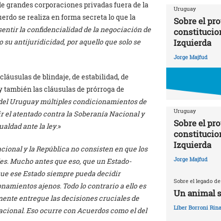
e grandes corporaciones privadas fuera de la
Uruguay
erdo se realiza en forma secreta lo que la
Sobre el pr
entir la confidencialidad de la negociación de
constitucio
su antijuridicidad, por aquello que solo se
Izquierda
Jorge Majfud
láusulas de blindaje, de estabilidad, de
y también las cláusulas de prórroga de
l del Uruguay múltiples condicionamientos de
Uruguay
ir el atentado contra la Soberanía Nacional y
Sobre el pr
ualdad ante la ley
.»
constitucio
Izquierda
cional y la República no consisten en que los
Jorge Majfud
es. Mucho antes que eso, que un Estado-
que ese Estado siempre pueda decidir
Sobre el legado de
namientos ajenos. Todo lo contrario a ello es
Un animal s
mente entregue las decisiones cruciales de
Líber Borroni Rina
acional. Eso ocurre con Acuerdos como el del