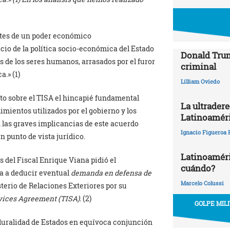
ntes de un poder económico
cio de la política socio-económica del Estado
Donald Trum
de los seres humanos, arrasados por el furor
criminal
.» (1)
Lilliam Oviedo
to sobre el TISA el hincapié fundamental
La ultrader
imientos utilizados por el gobierno y los
Latinoamér
las graves implicancias de este acuerdo
Ignacio Figueroa 
 punto de vista jurídico.
Latinoaméric
és del Fiscal Enrique Viana pidió el
cuándo?
ia a deducir eventual
demanda en defensa de
Marcelo Colussi
terio de Relaciones Exteriores por su
vices Agreement (TISA).
(2)
GOLPE MIL
pluralidad de Estados en equívoca conjunción