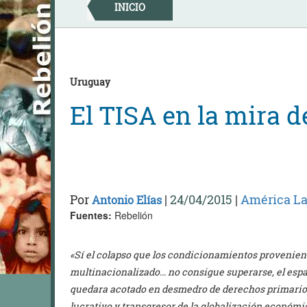
Skip
INICIO
to
content
Uruguay
El TISA en la mira de
Por
|
24/04/2015
|
América La
Antonio Elías
Fuentes:
Rebelión
«Sí el colapso que los condicionamientos provenie
multinacionalizado… no consigue superarse, el espa
quedara acotado en desmedro de derechos primarios 
lucrativo y transgresor de la globalización económic