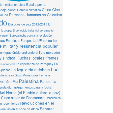
Batalla por la
ón militar en Libia
Cine
China
naje global
Cambio climático
Derechos Humanos en Colombia
taluña
do
Diálogos de paz 2012-2015
El
a Europa
El genocidio industrial del amianto
o cruje"
Europa lucha contra la revolución
mos
Fortaleza Europa. La UE contra los
 militar y resistencia popular
Inmigración(defendiendo el libre mercado)
y sindical (luchas locales, frentes
La
La esperanza de Paraguay
io neoliberal
Leer
La Izquierda a debate
s plazas
Monarquía frente a
Masacre en Gaza
Palestina
Pandemia
pinión (Es)
ienda digna(Argumentos para la lucha)
al Herria (el Pueblo quiere la paz)
Cinco siglos de Resistencia
Rebelión en
Revoluciones en el
ón recomienda
Sahara:
vueltas en el norte de África