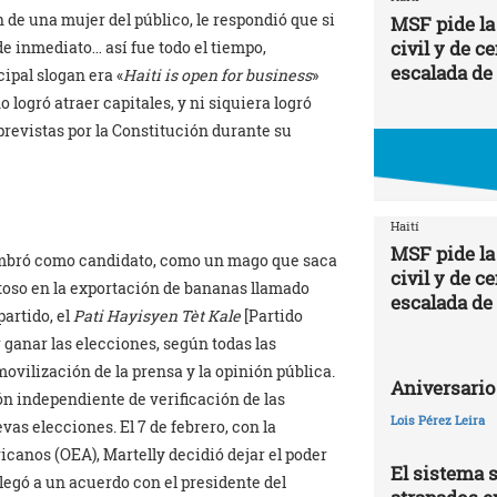
n de una mujer del público, le respondió que si
MSF pide la
civil y de c
de inmediato… así fue todo el tiempo,
escalada de
cipal slogan era «
Haiti is open for business
»
o logró atraer capitales, y ni siquiera logró
previstas por la Constitución durante su
Haití
MSF pide la
nombró como candidato, como un mago que saca
civil y de c
itoso en la exportación de bananas llamado
escalada de
artido, el
Pati Hayisyen Tèt Kale
[Partido
 ganar las elecciones, según todas las
ovilización de la prensa y la opinión pública.
Aniversario
ión independiente de verificación de las
Lois Pérez Leira
as elecciones. El 7 de febrero, con la
canos (OEA), Martelly decidió dejar el poder
El sistema s
legó a un acuerdo con el presidente del