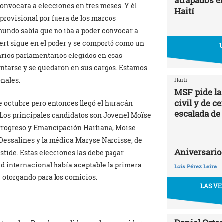
atrapados en
onvocara a elecciones en tres meses. Y él
Haití
 provisional por fuera de los marcos
 mundo sabía que no iba a poder convocar a
ert sigue en el poder y se comportó como un
varios parlamentarios elegidos en esas
ntarse y se quedaron en sus cargos. Estamos
nales.
Haití
MSF pide la
civil y de c
de octubre pero entonces llegó el huracán
escalada de
 Los principales candidatos son Jovenel Moïse
el Progreso y Emancipación Haitiana, Moise
a Dessalines y la médica Maryse Narcisse, de
Aniversario
stide. Estas elecciones las debe pagar
d internacional había aceptable la primera
Lois Pérez Leira
 otorgando para los comicios.
LAS VE