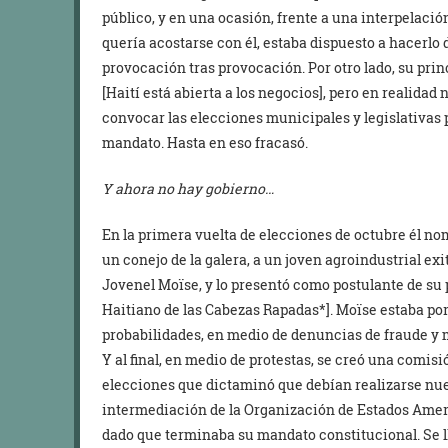
público, y en una ocasión, frente a una interpelació
quería acostarse con él, estaba dispuesto a hacerlo 
provocación tras provocación. Por otro lado, su prin
[Haití está abierta a los negocios], pero en realidad n
convocar las elecciones municipales y legislativas 
mandato. Hasta en eso fracasó.
Y ahora no hay gobierno…
En la primera vuelta de elecciones de octubre él 
un conejo de la galera, a un joven agroindustrial ex
Jovenel Moïse, y lo presentó como postulante de su p
Haitiano de las Cabezas Rapadas*]. Moïse estaba por
probabilidades, en medio de denuncias de fraude y m
Y al final, en medio de protestas, se creó una comis
elecciones que dictaminó que debían realizarse nuev
intermediación de la Organización de Estados Ameri
dado que terminaba su mandato constitucional. Se l