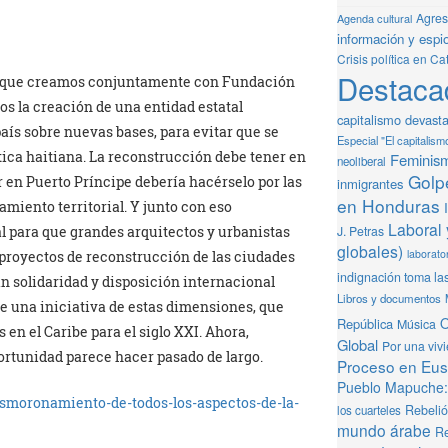
Agresi
Agenda cultural
información y espio
Crisis política en Ca
Destaca
 que creamos conjuntamente con Fundación
os la creación de una entidad estatal
capitalismo devast
aís sobre nuevas bases, para evitar que se
Especial "El capitalism
tica haitiana. La reconstrucción debe tener en
Feminis
neoliberal
Golpe
 en Puerto Príncipe debería hacérselo por las
inmigrantes
en Honduras
amiento territorial. Y junto con eso
Laboral 
 para que grandes arquitectos y urbanistas
J. Petras
globales)
laborator
proyectos de reconstrucción de las ciudades
indignación toma la
an solidaridad y disposición internacional
Libros y documentos
te una iniciativa de estas dimensiones, que
O
República
Música
 en el Caribe para el siglo XXI. Ahora,
Global
Por una viv
ortunidad parece hacer pasado de largo.
Proceso en Eusk
Pueblo Mapuche: 
desmoronamiento-de-todos-los-aspectos-de-la-
Rebeli
los cuarteles
mundo árabe
Re