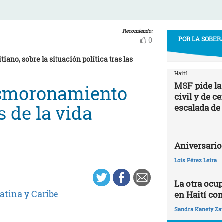
Recomiendo:
POR LA SOBER
0
iano, sobre la situación política tras las
Haití
MSF pide la
esmoronamiento
civil y de c
s de la vida
escalada de
Aniversario
Lois Pérez Leira
La otra ocu
atina y Caribe
en Haití co
Sandra Kanety Za