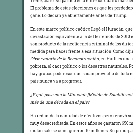
Tiene, claro. Su partido está entre los cuatro más 
El problema de estas elecciones es que los perdedor
gane. Lo decían ya abiertamente antes de Trump.
En este marco político caótico llegó el Huracán, que
devastación equivalente a la del terremoto de 2010 
son producto de la negligencia criminal de los diri
medida para hacer frente a esa situación. Como diji
Observatorio de la Reconstrucción
, en Haití es una
pobreza, el caos político o los desastres naturales. 
hay grupos poderosos que sacan provecho de todo es
país nunca va a progresar.
¿Y qué pasa con la Minustah [Misión de Estabilizaci
más de una década en el país?
Ha reducido la cantidad de efectivos pero renovó s
muy desacreditada. En estos años se gastaron 650 mi
ciclón solo se consiguieron 10 millones. Su principa