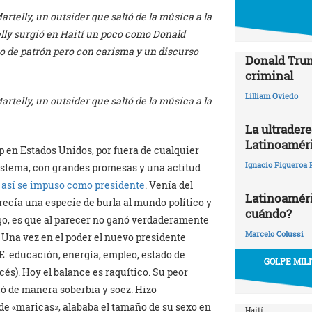
rtelly, un outsider que saltó de la música a la
lly surgió en Haití un poco como Donald
po de patrón pero con carisma y un discurso
Donald Trum
criminal
Lilliam Oviedo
rtelly, un outsider que saltó de la música a la
La ultrader
Latinoamér
 en Estados Unidos, por fuera de cualquier
Ignacio Figueroa 
sistema, con grandes promesas y una actitud
 así se impuso como presidente
. Venía del
Latinoaméric
recía una especie de burla al mundo político y
cuándo?
ego, es que al parecer no ganó verdaderamente
Marcelo Colussi
. Una vez en el poder el nuevo presidente
E: educación, energía, empleo, estado de
GOLPE MIL
ncés). Hoy el balance es raquítico. Su peor
uó de manera soberbia y soez. Hizo
 de «maricas», alababa el tamaño de su sexo en
Haití