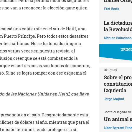
Daniel Orte
destacados. Pero ha perdido muchos seguidores.
es no van a reconocer la elección gane quien
Frei Betto
La dictadur
 causó una catástrofe en el sur de Haití, una
la Revoluci
en Puerto Príncipe. Pero todos estos desastres
Mónica Baltodano
gentes haitianos. No se ha tomado ninguna
URUGU
mos varias veces en nuestra revista, el
 ilusión creer que se está combatiendo la
Porque estas tres cosas son fondos de comercio,
Uruguay
o. Si no se logra romper con ese esquema el
Sobre el pr
constitucio
Izquierda
ón de las Naciones Unidas en Haití], que lleva
Jorge Majfud
Sobre el legado de
u presencia en el país. Desgraciadamente está
Un animal s
llones de dólares al año, mientras que para el
Líber Borroni Rina
l misión terminó siendo protegerse a sí