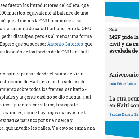
es fueron los introductores del cólera, que
000 muertos, equivalente al balance de una
lamó que al menos la ONU reconociera su
uir el sistema de salud haitiano. Pero la ONU
Haití
 pedir disculpas, pero es al menos una forma
MSF pide la
civil y de c
 Espero que su sucesor
Antonio Guterres
, que
escalada de
utilización de los fondos de la ONU en Haití
oto para repensar, desde el punto de vista
Aniversario
onstrucción de Haití, esto no ha sido así de
Lois Pérez Leira
iento sobre todos los frentes: sanitario -
itales y la gente casi no se dio cuenta, a tal
La otra ocu
úblicos -puentes, carreteras, transporte,
en Haití co
 las cárceles, donde hay fugas masivas; de la
Sandra Kanety Za
ersidad se paralizó por una huelga y
a, que invadió las calles. Y a esto se suma una