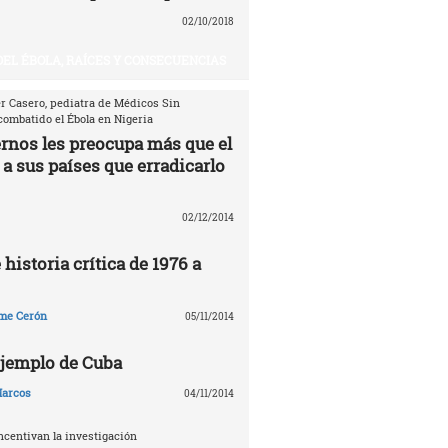
02/10/2018
DEL ÉBOLA, RAÍCES Y CONSECUENCIAS
er Casero, pediatra de Médicos Sin
combatido el Ébola en Nigeria
ernos les preocupa más que el
 a sus países que erradicarlo
02/12/2014
 historia crítica de 1976 a
me Cerón
05/11/2014
 ejemplo de Cuba
arcos
04/11/2014
ncentivan la investigación