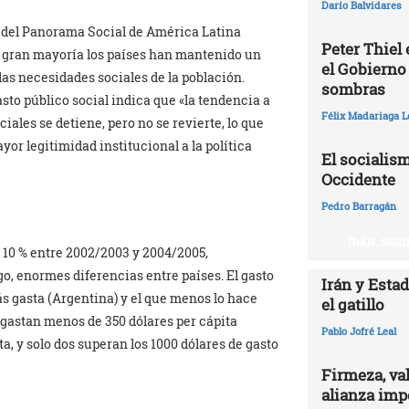
Darío Balvidares
e del Panorama Social de América Latina
Peter Thiel
su gran mayoría los países han mantenido un
el Gobierno
as necesidades sociales de la población.
sombras
sto público social indica que «la tendencia a
Félix Madariaga L
iales se detiene, pero no se revierte, lo que
yor legitimidad institucional a la política
El socialism
Occidente
Pedro Barragán
IRÁN. SIG
 10 % entre 2002/2003 y 2004/2005,
go, enormes diferencias entre países. El gasto
Irán y Esta
ás gasta (Argentina) y el que menos lo hace
el gatillo
 gastan menos de 350 dólares per cápita
Pablo Jofré Leal
ta, y solo dos superan los 1000 dólares de gasto
Firmeza, val
alianza impe