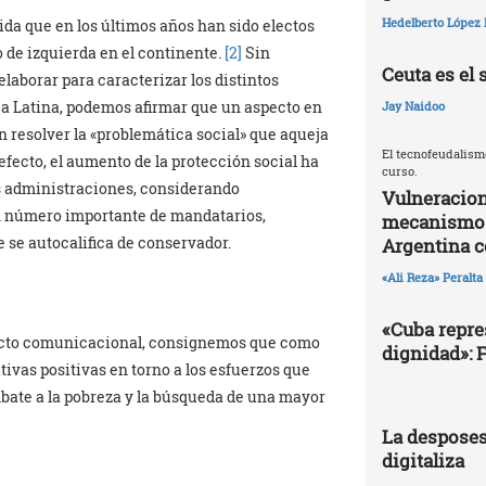
Hedelberto López 
ida que en los últimos años han sido electos
 de izquierda en el continente.
[2]
Sin
Ceuta es el 
elaborar para caracterizar los distintos
 Latina, podemos afirmar que un aspecto en
Jay Naidoo
n resolver la «problemática social» que aqueja
El tecnofeudalism
efecto, el aumento de la protección social ha
curso.
as administraciones, considerando
Vulneracion
un número importante de mandatarios,
mecanismos 
e se autocalifica de conservador.
Argentina 
«Ali Reza» Peralta
«Cuba repres
acto comunicacional, consignemos que como
dignidad»: 
ivas positivas en torno a los esfuerzos que
mbate a la pobreza y la búsqueda de una mayor
La desposes
digitaliza