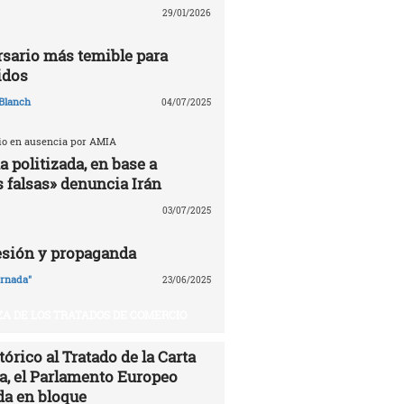
29/01/2026
ersario más temible para
idos
Blanch
04/07/2025
cio en ausencia por AMIA
 politizada, en base a
 falsas» denuncia Irán
03/07/2025
esión y propaganda
ornada"
23/06/2025
A DE LOS TRATADOS DE COMERCIO
órico al Tratado de la Carta
ía, el Parlamento Europeo
da en bloque