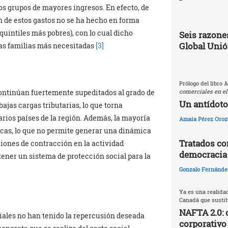
los grupos de mayores ingresos. En efecto, de
n de estos gastos no se ha hecho en forma
 quintiles más pobres), con lo cual dicho
Seis razones
Global Uni
las familias más necesitadas
[3]
Prólogo del libro
M
comerciales en el
continúan fuertemente supeditados al grado de
Un antídoto
ajas cargas tributarias, lo que torna
arios países de la región. Además, la mayoría
Amaia Pérez Oroz
icas, lo que no permite generar una dinámica
Tratados com
iones de contracción en la actividad
democracia
ner un sistema de protección social para la
Gonzalo Fernández
Ya es una realida
Canadá que sustitu
NAFTA 2.0: 
ciales no han tenido la repercusión deseada
corporativo