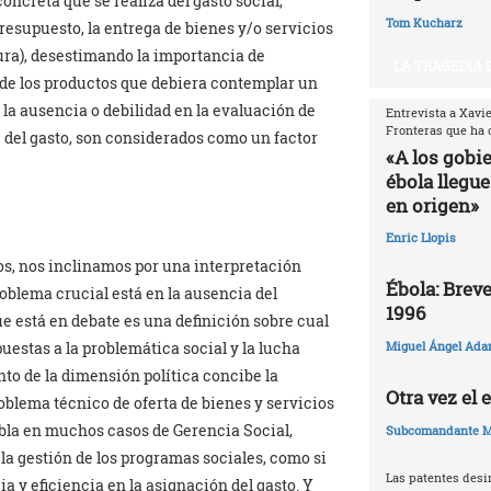
concreta que se realiza del gasto social,
Tom Kucharz
resupuesto, la entrega de bienes y/o servicios
ura), desestimando la importancia de
LA TRAGEDIA 
d de los productos que debiera contemplar un
a la ausencia o debilidad en la evaluación de
Entrevista a Xavi
Fronteras que ha 
del gasto, son considerados como un factor
«A los gobi
ébola llegue
en origen»
Enric Llopis
os, nos inclinamos por una interpretación
Ébola: Breve
roblema crucial está en la ausencia del
1996
 que está en debate es una definición sobre cual
puestas a la problemática social y la lucha
Miguel Ángel Ada
nto de la dimensión política concibe la
Otra vez el
oblema técnico de oferta de bienes y servicios
habla en muchos casos de Gerencia Social,
Subcomandante M
 la gestión de los programas sociales, como si
Las patentes desi
a y eficiencia en la asignación del gasto. Y