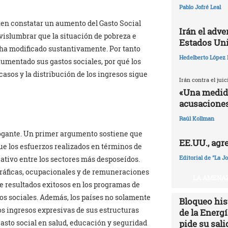
Pablo Jofré Leal
iten constatar un aumento del Gasto Social
Irán el adv
 vislumbrar que la situación de pobreza e
Estados Un
 ha modificado sustantivamente. Por tanto
Hedelberto López 
aumentado sus gastos sociales, por qué los
casos y la distribución de los ingresos sigue
Irán contra el jui
«Una medida
acusaciones
Raúl Kollman
rogante. Un primer argumento sostiene que
EE.UU., agr
e los esfuerzos realizados en términos de
Editorial de "La J
ativo entre los sectores más desposeídos.
ráficas, ocupacionales y de remuneraciones
LA AMENAZ
e resultados exitosos en los programas de
ios sociales. Además, los países no solamente
Bloqueo hist
los ingresos expresivas de sus estructuras
de la Energ
pide su sali
asto social en salud, educación y seguridad