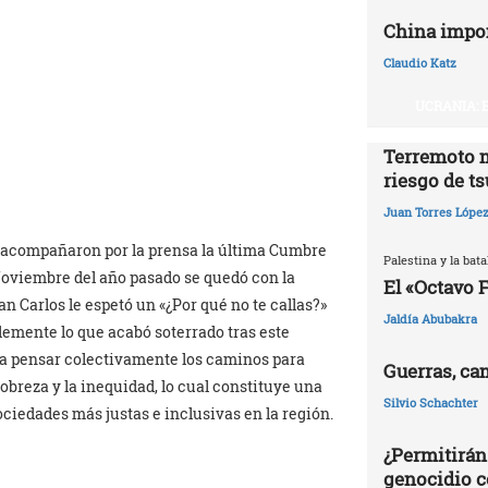
China impo
Claudio Katz
UCRANIA: 
Terremoto 
riesgo de t
Juan Torres Lópe
 acompañaron por la prensa la última Cumbre
Palestina y la batal
Noviembre del año pasado se quedó con la
El «Octavo 
an Carlos le espetó un «¿Por qué no te callas?»
Jaldía Abubakra
emente lo que acabó soterrado tras este
 era pensar colectivamente los caminos para
Guerras, ca
breza y la inequidad, lo cual constituye una
Silvio Schachter
ciedades más justas e inclusivas en la región.
¿Permitirán
genocidio c