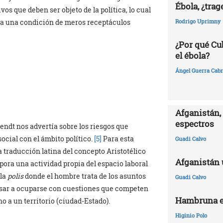
Ébola, ¿trag
os que deben ser objeto de la política, lo cual
Rodrigo Uprimny
s a una condición de meros receptáculos
¿Por qué Cu
el ébola?
Ángel Guerra Cabr
Afganistán, 
espectros
dt nos advertía sobre los riesgos que
social con el ámbito político.
[5]
Para esta
Guadi Calvo
a traducción latina del concepto Aristotélico
Afganistán 
orpora una actividad propia del espacio laboral
 la
polis
donde el hombre trata de los asuntos
Guadi Calvo
pasar a ocuparse con cuestiones que competen
Hambruna e
o a un territorio (ciudad-Estado).
Higinio Polo