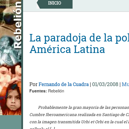
Skip
INICIO
to
content
La paradoja de la pol
América Latina
Por
|
01/03/2008
|
Mu
Fernando de la Cuadra
Fuentes:
Rebelión
Probablemente la gran mayoría de las personas q
Cumbre Iberoamericana realizada en Santiago de C
con la imagen transmitida Urbi et Orbi en la cual el
callas?» al […]