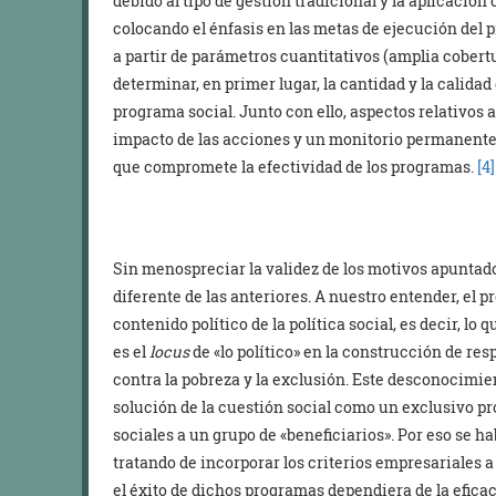
debido al tipo de gestión tradicional y la aplicación 
colocando el énfasis en las metas de ejecución del p
a partir de parámetros cuantitativos (amplia cobert
determinar, en primer lugar, la cantidad y la calida
programa social. Junto con ello, aspectos relativos 
impacto de las acciones y un monitorio permanente 
que compromete la efectividad de los programas.
[4]
Sin menospreciar la validez de los motivos apuntad
diferente de las anteriores. A nuestro entender, el p
contenido político de la política social, es decir, lo
es el
locus
de «lo político» en la construcción de res
contra la pobreza y la exclusión. Este desconocimie
solución de la cuestión social como un exclusivo pr
sociales a un grupo de «beneficiarios». Por eso se 
tratando de incorporar los criterios empresariales a
el éxito de dichos programas dependiera de la eficaci