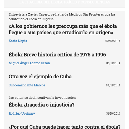
LA TRAGEDIA DEL ÉBOLA, RAÍCES Y CONSECUENCIAS
Entrevista a Xavier Casero, pediatra de Médicos Sin Fronteras que ha
combatido el Ébola en Nigeria
«A los gobiernos les preocupa más que el ébola
llegue a sus países que erradicarlo en origen»
Enric Llopis
02/12/2014
Ébola: Breve historia crítica de 1976 a 1996
Miguel Ángel Adame Cerón
05/11/2014
Otra vez el ejemplo de Cuba
Subcomandante Marcos
04/11/2014
Las patentes desincentivan la investigación
Ébola, ¿tragedia o injusticia?
Rodrigo Uprimny
31/10/2014
¿Por qué Cuba puede hacer tanto contra el ébola?