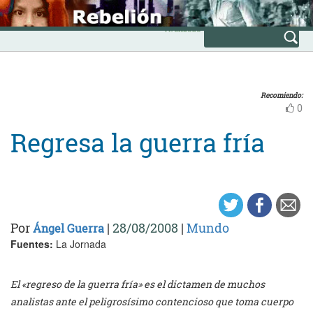
Skip
INICIO
to
Avanzada
content
Recomiendo:
0
Regresa la guerra fría
Por
|
28/08/2008
|
Mundo
Ángel Guerra
Fuentes:
La Jornada
El «regreso de la guerra fría» es el dictamen de muchos
analistas ante el peligrosísimo contencioso que toma cuerpo