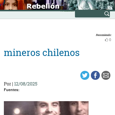
Skip
INICIO
to
Avanzada
content
Recomiendo:
0
mineros chilenos
Por
|
12/08/2025
Fuentes: