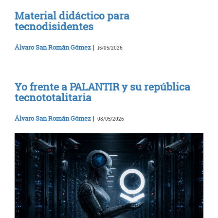
Material didáctico para
tecnodisidentes
Álvaro San Román Gómez
|
15/05/2026
Yo frente a PALANTIR y su república
tecnototalitaria
Álvaro San Román Gómez
|
08/05/2026