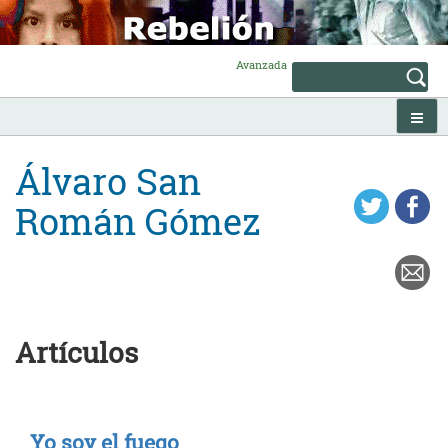
Skip
to
content
Avanzada
Álvaro San
Román Gómez
Artículos
Yo soy el fuego