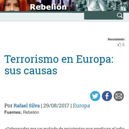
Skip
INICIO
to
Avanzada
content
Recomiendo:
6
Terrorismo en Europa:
sus causas
Por
|
29/08/2017
|
Europa
Rafael Silva
Fuentes:
Rebelión
«Gobernados por un puñado de psicópatas que predican el odio