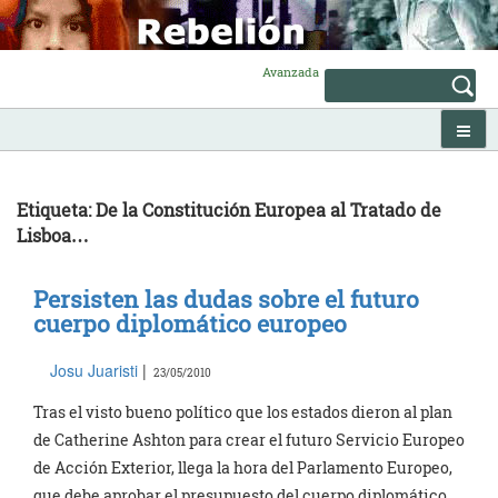
Skip
to
content
Avanzada
Etiqueta: De la Constitución Europea al Tratado de
Lisboa…
Persisten las dudas sobre el futuro
cuerpo diplomático europeo
Josu Juaristi
|
23/05/2010
Tras el visto bueno político que los estados dieron al plan
de Catherine Ashton para crear el futuro Servicio Europeo
de Acción Exterior, llega la hora del Parlamento Europeo,
que debe aprobar el presupuesto del cuerpo diplomático