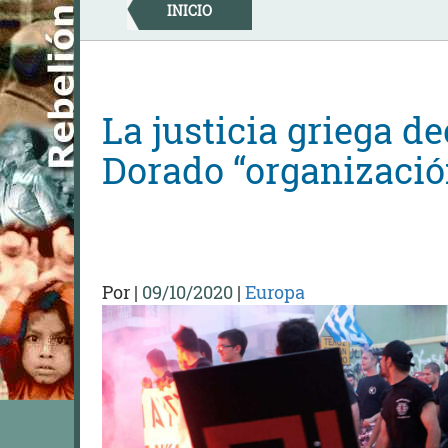
Skip
INICIO
to
content
La justicia griega d
Dorado “organizació
Por
|
09/10/2020
|
Europa