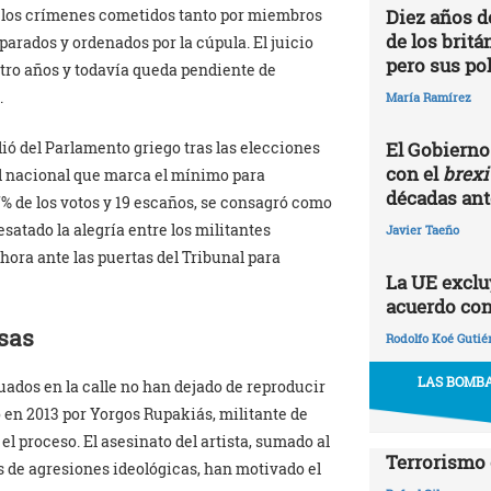
Diez años d
e los crímenes cometidos tanto por miembros
de los britá
arados y ordenados por la cúpula. El juicio
pero sus po
o años y todavía queda pendiente de
.
María Ramírez
El Gobierno 
alió del Parlamento griego tras las elecciones
con el
brexi
vel nacional que marca el mínimo para
décadas ante
7% de los votos y 19 escaños, se consagró como
esatado la alegría entre los militantes
Javier Taeño
ora ante las puertas del Tribunal para
La UE excluy
acuerdo con
ssas
Rodolfo Koé Gutié
LAS BOMBA
ados en la calle no han dejado de reproducir
 en 2013 por Yorgos Rupakiás, militante de
 proceso. El asesinato del artista, sumado al
Terrorismo 
s de agresiones ideológicas, han motivado el