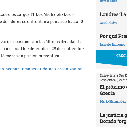
Rafael Silva
Londres: La
todos los cargos. Nikos Michaloliakos –
o de líderes se enfrentan a penas de hasta 10
Guadi Calvo
Por qué Fr
varias ocasiones en las últimas décadas. La
Ignacio Ramonet
o por el cual fue detenido el 28 de septiembre
o 18 meses en prisión preventiva.
GRECI
ido-neonazi-amanecer-dorado-organizacion-
Entrevista a Teo K
Tesalónica (Grecia
El próximo 
Grecia
Mario Hernandez
La justicia
Dorado “org