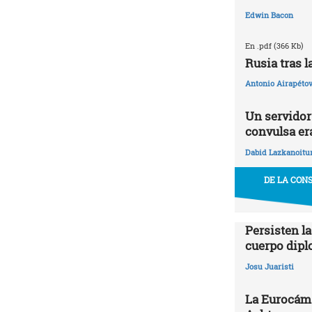
Edwin Bacon
En .pdf (366 Kb)
Rusia tras 
Antonio Airapétov
Un servidor 
convulsa era
Dabid Lazkanoitu
DE LA CON
Persisten la
cuerpo dipl
Josu Juaristi
La Eurocáma