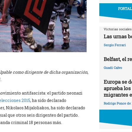
FORTAL
Victorias sociales
Las urnas b
Sergio Ferrari
Belfast, el 
Guadi Calvo
culpable como dirigente de dicha organización,
.
Europa se dej
aprueba los
movimiento antifascista: el partido neonazi
migrantes e
 elecciones 2015
, ha sido declarado
Rodrigo Ponce de
der, Nikolaos Mijaloliakos, ha sido declarado
al que otros seis dirigentes del partido.
banda criminal 18 personas más.