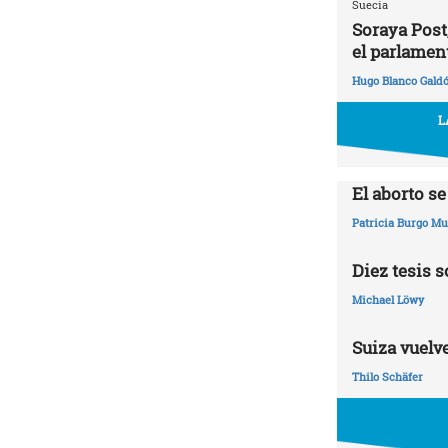
Suecia
Soraya Post
el parlamen
Hugo Blanco Gald
L
El aborto s
Patricia Burgo M
Diez tesis 
Michael Löwy
Suiza vuelve
Thilo Schäfer