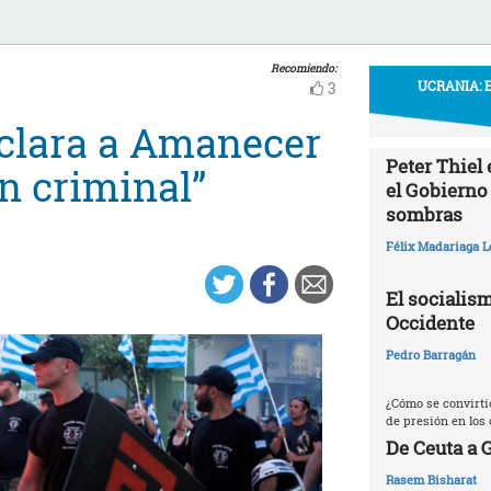
Recomiendo:
UCRANIA: 
3
eclara a Amanecer
Peter Thiel
n criminal”
el Gobierno
sombras
Félix Madariaga L
El socialism
Occidente
Pedro Barragán
¿Cómo se convirti
de presión en los 
De Ceuta a 
Rasem Bisharat