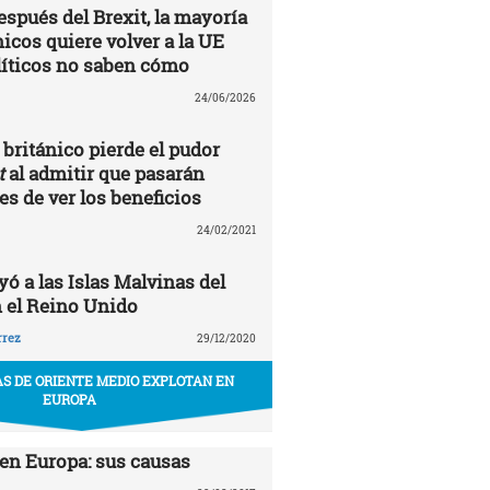
espués del Brexit, la mayoría
nicos quiere volver a la UE
líticos no saben cómo
24/06/2026
británico pierde el pudor
t
al admitir que pasarán
s de ver los beneficios
24/02/2021
ó a las Islas Malvinas del
 el Reino Unido
rrez
29/12/2020
S DE ORIENTE MEDIO EXPLOTAN EN
EUROPA
en Europa: sus causas