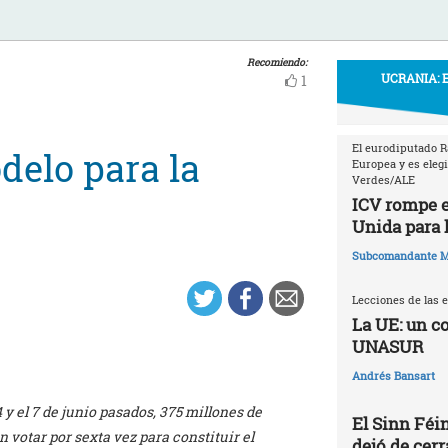
Recomiendo:
UCRANIA: 
1
El eurodiputado R
delo para la
Europea y es eleg
Verdes/ALE
ICV rompe e
Unida para 
Subcomandante M
Lecciones de las 
La UE: un c
UNASUR
Andrés Bansart
 y el 7 de junio pasados, 375 millones de
El Sinn Féi
 votar por sexta vez para constituir el
dejó de cerr