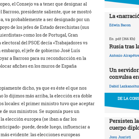
peo, el Consejo va a tener que designar al
 Barroso, presidente saliente, que se mostró
La «narraci
ca, va probablemente a ser designado por un
Edwin Bacon
poyo de los jefes de Estado derechistas (sus
quierdistas» como los de Portugal, Gran
En .pdf (366 Kb)
a electoral del PSOE decía «Trabajadores vs
Rusia tras 
 embargo, el jefe de gobierno José Luís
Antonio Airapétov
oyar a Barroso para su reconducción en la
olocar afiches en los muros de España
Un servidor 
convulsa era
Dabid Lazkanoitu
piamente dicho, ya que es éste el que nos
o lo dijimos más arriba, la elección era doble
DE LA CON
dos locales: el primer ministro tuvo que aceptar
ete de sus ministros. Se suponía pues un
la elección europea (se iban a dar los
Persisten la
anticipado- puede, desde luego, influenciar a
cuerpo dipl
n más evidente: las elecciones europeas
Josu Juaristi