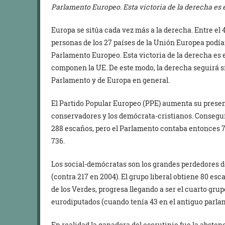
Parlamento Europeo. Esta victoria de la derecha es el
Europa se sitúa cada vez más a la derecha. Entre el 4
personas de los 27 países de la Unión Europea podían
Parlamento Europeo. Esta victoria de la derecha es el
componen la UE. De este modo, la derecha seguirá si
Parlamento y de Europa en general.
El Partido Popular Europeo (PPE) aumenta su presen
conservadores y los demócrata-cristianos. Consegu
288 escaños, pero el Parlamento contaba entonces 
736.
Los social-demócratas son los grandes perdedores d
(contra 217 en 2004). El grupo liberal obtiene 80 esc
de los Verdes, progresa llegando a ser el cuarto gr
eurodiputados (cuando tenía 43 en el antiguo parla
En realidad la ganadora del escrutinio fue la abstenc