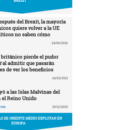
BREXIT
espués del Brexit, la mayoría
nicos quiere volver a la UE
líticos no saben cómo
24/06/2026
británico pierde el pudor
t
al admitir que pasarán
s de ver los beneficios
24/02/2021
ó a las Islas Malvinas del
 el Reino Unido
rrez
29/12/2020
S DE ORIENTE MEDIO EXPLOTAN EN
EUROPA