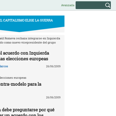
Avanzada
EL CAPITALISMO ELIGE LA GUERRA
aül Romeva rechaza integrarse en Izquierda
ido como nuevo vicepresidente del grupo
l acuerdo con Izquierda
las elecciones europeas
arcos
26/06/2009
elecciones europeas
ontra-modelo para la
26/06/2009
n debe preguntarse por qué
ar un acuerdo con los