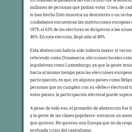
millones de personas que podían votar. O sea, de ca
lo han hecho Esto muestra un desinterés o un recha
ciudadanos encuentran las instituciones europeas 
1979, el 63% de los electores se dirigieron a las urna
46%. En esta elección, llegó sólo al 40%.
Esta abstención habría sido todavía mayor si varios
referendo como Dinamarca, elecciones locales como B
legislativas como Luxemburgo; ya que la gente tenía 
hacía al mismo tiempo para las elecciones europea
participación, es que, en algunos países como Bélgica
personas que no cumplen con su «deber» electoral tie
estos países, la participación electoral puede supera
A pesar de todo eso, el promedio de abstención fue fu
y la gente de las clases populares- enviaron un mens
que quieren. No quieren una Europa que no da respu
profunda crisis del capitalismo.