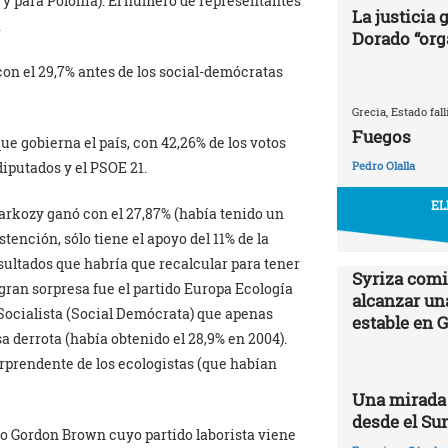
a y para Polonia). El número de representantes
La justicia
.
Dorado “org
con el 29,7% antes de los social-demócratas
Grecia, Estado fall
Fuegos
que gobierna el país, con 42,26% de los votos
diputados y el PSOE 21.
Pedro Olalla
EL
Sarkozy ganó con el 27,87% (había tenido un
ención, sólo tiene el apoyo del 11% de la
esultados que habría que recalcular para tener
Syriza comi
 gran sorpresa fue el partido Europa Ecología
alcanzar un
 Socialista (Social Demócrata) que apenas
estable en 
a derrota (había obtenido el 28,9% en 2004).
rprendente de los ecologistas (que habían
Una mirada 
desde el Su
ro Gordon Brown cuyo partido laborista viene