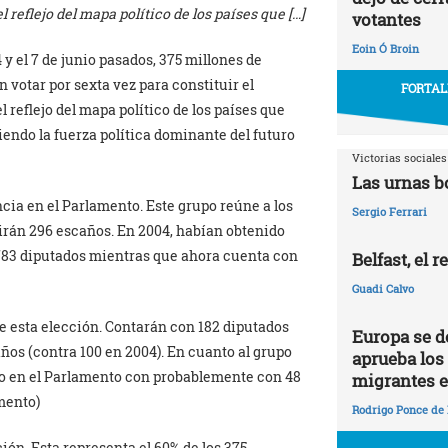
 reflejo del mapa político de los países que […]
votantes
Eoin Ó Broin
 y el 7 de junio pasados, 375 millones de
 votar por sexta vez para constituir el
FORTAL
 reflejo del mapa político de los países que
endo la fuerza política dominante del futuro
Victorias sociales
Las urnas b
cia en el Parlamento. Este grupo reúne a los
Sergio Ferrari
irán 296 escaños. En 2004, habían obtenido
783 diputados mientras que ahora cuenta con
Belfast, el 
Guadi Calvo
e esta elección. Contarán con 182 diputados
Europa se dej
años (contra 100 en 2004). En cuanto al grupo
aprueba los
upo en el Parlamento con probablemente con 48
migrantes e
mento)
Rodrigo Ponce de
ión. Esta representa el 60% de los 375