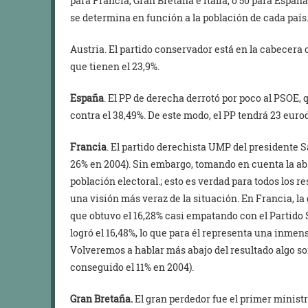
para Francia, Gran Bretaña e Italia, o 50 para Españ
se determina en función a la población de cada país
Austria. El partido conservador está en la cabecera 
que tienen el 23,9%.
España
. El PP de derecha derrotó por poco al PSOE, 
contra el 38,49%. De este modo, el PP tendrá 23 euro
Francia
. El partido derechista UMP del presidente 
26% en 2004). Sin embargo, tomando en cuenta la abst
población electoral.; esto es verdad para todos los r
una visión más veraz de la situación. En Francia, la
que obtuvo el 16,28% casi empatando con el Partido
logró el 16,48%, lo que para él representa una inmens
Volveremos a hablar más abajo del resultado algo so
conseguido el 11% en 2004).
Gran Bretaña.
El gran perdedor fue el primer minist