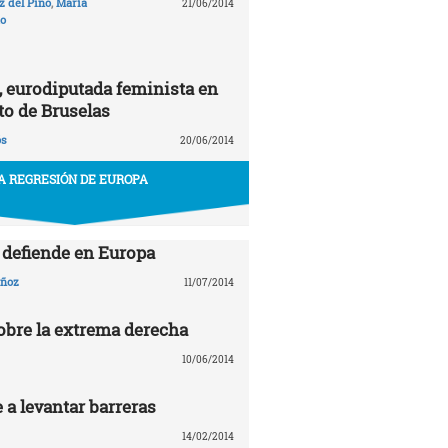
 del Pino
,
María
21/06/2014
to
, eurodiputada feminista en
to de Bruselas
ós
20/06/2014
A REGRESIÓN DE EUROPA
e defiende en Europa
uñoz
11/07/2014
sobre la extrema derecha
10/06/2014
 a levantar barreras
14/02/2014