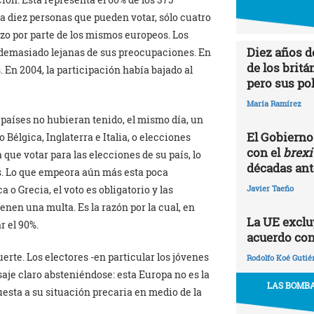
da diez personas que pueden votar, sólo cuatro
zo por parte de los mismos europeos. Los
Diez años d
demasiado lejanas de sus preocupaciones. En
de los britá
s. En 2004, la participación había bajado al
pero sus po
María Ramírez
 países no hubieran tenido, el mismo día, un
El Gobierno 
élgica, Inglaterra e Italia, o elecciones
con el
brexi
que votar para las elecciones de su país, lo
décadas ante
s. Lo que empeora aún más esta poca
 o Grecia, el voto es obligatorio y las
Javier Taeño
nen una multa. Es la razón por la cual, en
La UE excluy
r el 90%.
acuerdo con
erte. Los electores -en particular los jóvenes
Rodolfo Koé Gutié
aje claro absteniéndose: esta Europa no es la
LAS BOMBA
esta a su situación precaria en medio de la