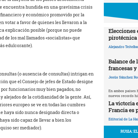
se encuentra hundida en una gravísima crisis
 financiero y económico promovido por la
 votar a favor de quienes les llevaron a la
ica explicación posible (porque no puede
Elecciones 
pirotécnica
d de los mal llamados «socialistas» que
ás edulcorante).
Alejandro Teitelb
Balance de l
francesas y 
sultas (o ausencia de consultas) intrigan en
Jesús Sánchez Ro
nción que el Consejo de jefes de Estado designe
a por funcionarios muy bien pagados, no
En ambos países 
nuevos records hi
 alejados de la cotidianidad de la gente. Así,
La victoria 
riores europeo se ve en todas las cumbres
Francia es p
ue haya sido nunca designado directa o
Editorial de La Ha
aya sido capaz de llevar a bien los
 quiso ser mediador).
RUSIA: E