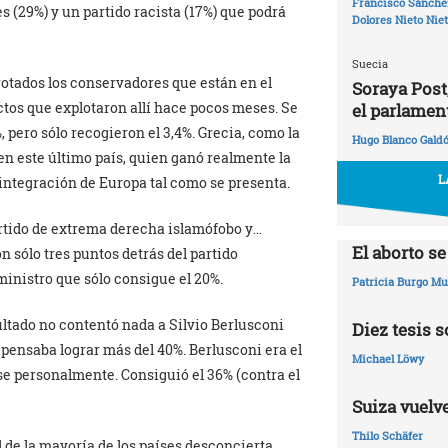
Francisco Sánchez
s (29%) y un partido racista (17%) que podrá
Dolores Nieto Nie
Suecia
rotados los conservadores que están en el
Soraya Post
ctos que explotaron allí hace pocos meses. Se
el parlamen
 pero sólo recogieron el 3,4%. Grecia, como la
Hugo Blanco Gald
en este último país, quien ganó realmente la
L
 integración de Europa tal como se presenta.
 partido de extrema derecha islamófobo y…
El aborto s
on sólo tres puntos detrás del partido
ministro que sólo consigue el 20%.
Patricia Burgo M
sultado no contentó nada a Silvio Berlusconi
Diez tesis 
pensaba lograr más del 40%. Berlusconi era el
Michael Löwy
se personalmente. Consiguió el 36% (contra el
Suiza vuelve
Thilo Schäfer
l de la mayoría de los países desconcierta