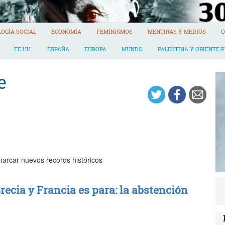
LOGÍA SOCIAL
ECONOMÍA
FEMINISMOS
MENTIRAS Y MEDIOS
O
EE.UU.
ESPAÑA
EUROPA
MUNDO
PALESTINA Y ORIENTE 
e
arcar nuevos records históricos
Grecia y Francia es para: la abstención