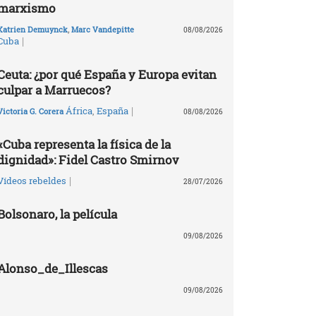
marxismo
Katrien Demuynck
,
Marc Vandepitte
08/08/2026
|
Cuba
Ceuta: ¿por qué España y Europa evitan
culpar a Marruecos?
|
África
,
España
Victoria G. Corera
08/08/2026
«Cuba representa la física de la
dignidad»: Fidel Castro Smirnov
|
Vídeos rebeldes
28/07/2026
Bolsonaro, la película
09/08/2026
Alonso_de_Illescas
09/08/2026