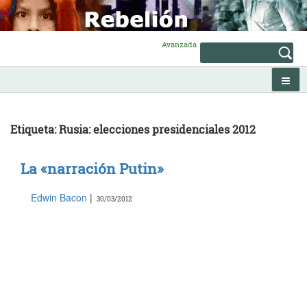
Skip
to
content
Avanzada
Etiqueta: Rusia: elecciones presidenciales 2012
La «narración Putin»
Edwin Bacon
|
30/03/2012