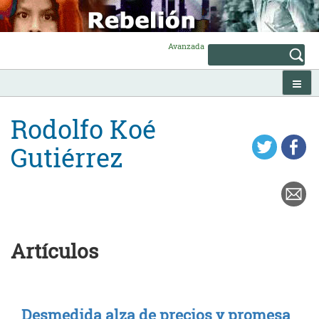
Skip
to
content
Avanzada
Rodolfo Koé
Gutiérrez
Artículos
Desmedida alza de precios y promesa