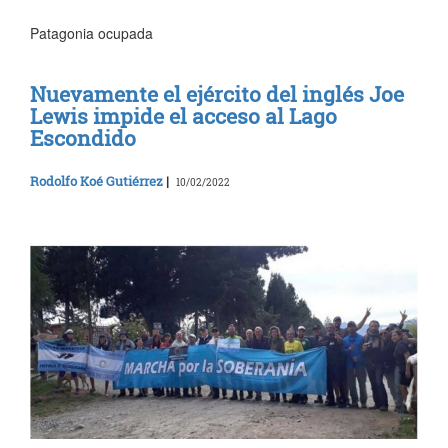
Patagonia ocupada
Nuevamente el ejército del inglés Joe
Lewis impide el acceso al Lago
Escondido
Rodolfo Koé Gutiérrez
|
10/02/2022