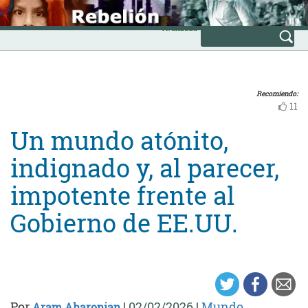
Skip
INICIO
to
Avanzada
content
Recomiendo:
11
Un mundo atónito,
indignado y, al parecer,
impotente frente al
Gobierno de EE.UU.
Por
|
02/02/2026
|
Mundo
Aram Aharonian