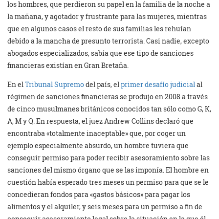
los hombres, que perdieron su papel en la familia de la noche a
la mañana, y agotador y frustrante para las mujeres, mientras
que en algunos casos el resto de sus familias les rehuían
debido a la mancha de presunto terrorista. Casi nadie, excepto
abogados especializados, sabía que ese tipo de sanciones
financieras existían en Gran Bretaña.
En el
Tribunal Supremo
del país, el
primer desafío judicial
al
régimen de sanciones financieras se produjo en 2008 a través
de cinco musulmanes británicos conocidos tan sólo como G, K,
A, M y Q. En respuesta, el juez Andrew Collins declaró que
encontraba «totalmente inaceptable» que, por coger un
ejemplo especialmente absurdo, un hombre tuviera que
conseguir permiso para poder recibir asesoramiento sobre las
sanciones del mismo órgano que se las imponía. El hombre en
cuestión había esperado tres meses un permiso para que se le
concedieran fondos para «gastos básicos» para pagar los
alimentos y el alquiler, y seis meses para un permiso a fin de
conseguir asesoramiento legal sobre la situación en la que él