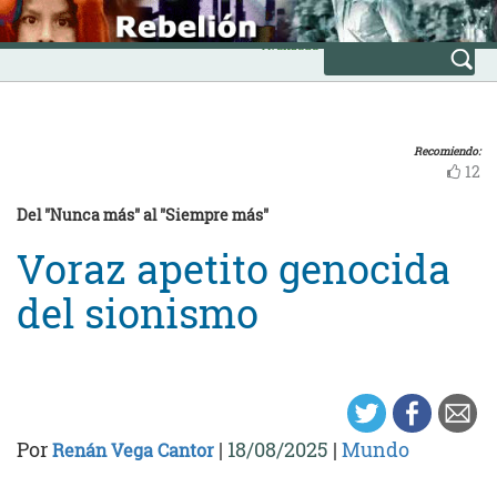
Skip
INICIO
to
Avanzada
content
Recomiendo:
12
Del "Nunca más" al "Siempre más"
Voraz apetito genocida
del sionismo
Por
|
18/08/2025
|
Mundo
Renán Vega Cantor