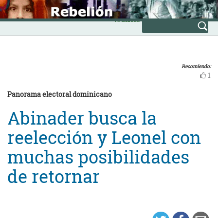
Skip
INICIO
to
Avanzada
content
Recomiendo:
1
Panorama electoral dominicano
Abinader busca la
reelección y Leonel con
muchas posibilidades
de retornar