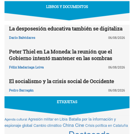
LIBROS Y DOCUMENTOS
La desposesión educativa también se digitaliza
Darío Balvidares
06/08/2026
Peter Thiel en La Moneda: la reunión que el
Gobierno intentó mantener en las sombras
Félix Madariaga Leiva
06/08/2026
El socialismo y la crisis social de Occidente
Pedro Barragán
06/08/2026
ETIQUETAS
Batalla por la información y
Agresión militar en Libia
Agenda cultural
Cine
China
espionaje global
Cambio climático
Crisis política en Cataluña