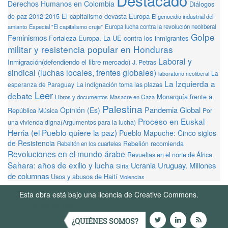
Destacado
Derechos Humanos en Colombia
Diálogos
de paz 2012-2015
El capitalismo devasta Europa
El genocidio industrial del
amianto
Especial "El capitalismo cruje"
Europa lucha contra la revolución neoliberal
Golpe
Feminismos
Fortaleza Europa. La UE contra los inmigrantes
militar y resistencia popular en Honduras
Laboral y
Inmigración(defendiendo el libre mercado)
J. Petras
sindical (luchas locales, frentes globales)
La
laboratorio neoliberal
La Izquierda a
La indignación toma las plazas
esperanza de Paraguay
Leer
debate
Monarquía frente a
Libros y documentos
Masacre en Gaza
Palestina
Pandemia Global
Opinión (Es)
República
Música
Por
Proceso en Euskal
una vivienda digna(Argumentos para la lucha)
Herria (el Pueblo quiere la paz)
Pueblo Mapuche: Cinco siglos
de Resistencia
Rebelión recomienda
Rebelión en los cuarteles
Revoluciones en el mundo árabe
Revueltas en el norte de África
Sahara: años de exilio y lucha
Ucrania
Uruguay. Millones
Siria
de columnas
Usos y abusos de Haití
Violencias
Esta obra está bajo una licencia de Creative Commons.
Términos de Uso
¿QUIÉNES SOMOS?