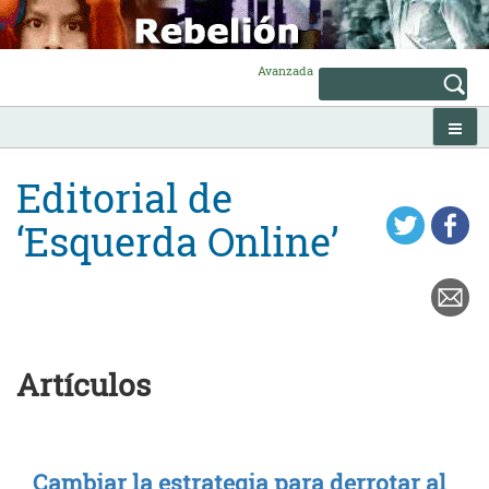
Skip
to
content
Avanzada
Editorial de
‘Esquerda Online’
Artículos
Cambiar la estrategia para derrotar al