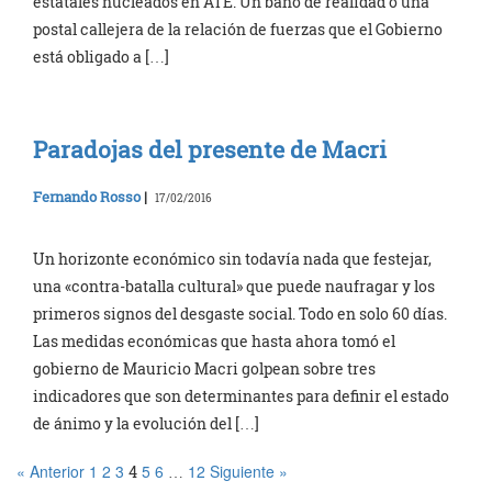
estatales nucleados en ATE. Un baño de realidad o una
postal callejera de la relación de fuerzas que el Gobierno
está obligado a […]
Paradojas del presente de Macri
Fernando Rosso
|
17/02/2016
Un horizonte económico sin todavía nada que festejar,
una «contra-batalla cultural» que puede naufragar y los
primeros signos del desgaste social. Todo en solo 60 días.
Las medidas económicas que hasta ahora tomó el
gobierno de Mauricio Macri golpean sobre tres
indicadores que son determinantes para definir el estado
de ánimo y la evolución del […]
« Anterior
1
2
3
5
6
12
Siguiente »
4
…