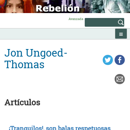
Skip
to
content
Avanzada
Jon Ungoed-
Thomas
Artículos
¡Tranquilos!, son balas respetuosas