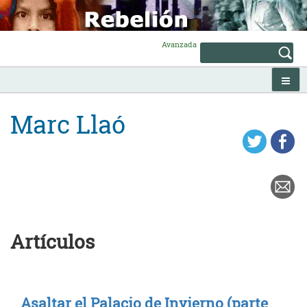
Skip
to
content
Avanzada
Marc Llaó
Artículos
Asaltar el Palacio de Invierno (parte