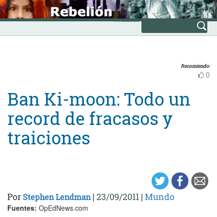
Skip
INICIO
to
Avanzada
content
Recomiendo:
0
Ban Ki-moon: Todo un
record de fracasos y
traiciones
Por
|
23/09/2011
|
Mundo
Stephen Lendman
Fuentes:
OpEdNews.com