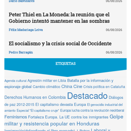
Darío Balvidares
06/08/2026
Peter Thiel en La Moneda: la reunión que el
Gobierno intentó mantener en las sombras
Félix Madariaga Leiva
06/08/2026
El socialismo y la crisis social de Occidente
Pedro Barragán
06/08/2026
ETIQUETAS
Batalla por la información y
Agresión militar en Libia
Agenda cultural
Cine
China
espionaje global
Cambio climático
Crisis política en Cataluña
Destacado
Derechos Humanos en Colombia
Diálogos
de paz 2012-2015
El capitalismo devasta Europa
El genocidio industrial del
amianto
Especial "El capitalismo cruje"
Europa lucha contra la revolución neoliberal
Golpe
Feminismos
Fortaleza Europa. La UE contra los inmigrantes
militar y resistencia popular en Honduras
Laboral y
Inmigración(defendiendo el libre mercado)
J. Petras