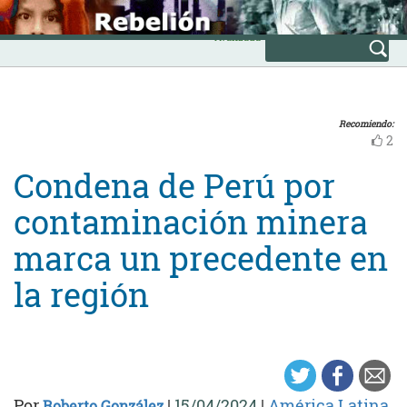
Skip
INICIO
to
Avanzada
content
Recomiendo:
2
Condena de Perú por
contaminación minera
marca un precedente en
la región
Por
|
15/04/2024
|
América Latina
Roberto González