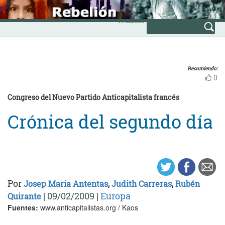
Skip
INICIO
to
Avanzada
content
Recomiendo:
0
Congreso del Nuevo Partido Anticapitalista francés
Crónica del segundo día
Por
Josep Maria Antentas
,
Judith Carreras
,
Rubén
|
09/02/2009
|
Europa
Quirante
Fuentes:
www.anticapitalistas.org / Kaos