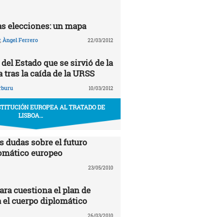
las elecciones: un mapa
,
Àngel Ferrero
22/03/2012
del Estado que se sirvió de la
 tras la caída de la URSS
rburu
10/03/2012
STITUCIÓN EUROPEA AL TRATADO DE
LISBOA…
s dudas sobre el futuro
omático europeo
23/05/2010
ra cuestiona el plan de
 el cuerpo diplomático
26/03/2010