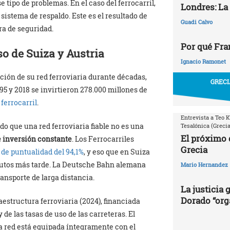
 tipo de problemas. En el caso del ferrocarril,
Londres: La
 sistema de respaldo. Este es el resultado de
Guadi Calvo
ra de seguridad.
Por qué Fr
o de Suiza y Austria
Ignacio Ramonet
ión de su red ferroviaria durante décadas,
GRECI
995 y 2018 se invirtieron 278.000 millones de
 ferrocarril
.
Entrevista a Teo K
o que una red ferroviaria fiable no es una
Tesalónica (Grecia
El próximo 
e inversión constante
. Los Ferrocarriles
Grecia
 de puntualidad del 94,1%
, y eso que en Suiza
inutos más tarde. La Deutsche Bahn alemana
Mario Hernandez
ransporte de larga distancia.
La justicia
Dorado “org
aestructura ferroviaria (2024), financiada
de las tasas de uso de las carreteras. El
 la red está equipada íntegramente con el