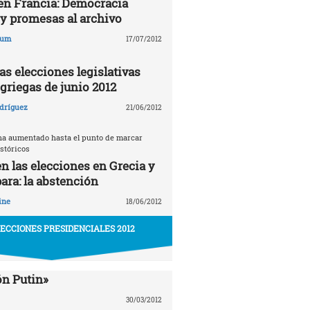
en Francia: Democracia
 y promesas al archivo
aum
17/07/2012
as elecciones legislativas
griegas de junio 2012
dríguez
21/06/2012
ha aumentado hasta el punto de marcar
stóricos
en las elecciones en Grecia y
ara: la abstención
ine
18/06/2012
LECCIONES PRESIDENCIALES 2012
ón Putin»
30/03/2012