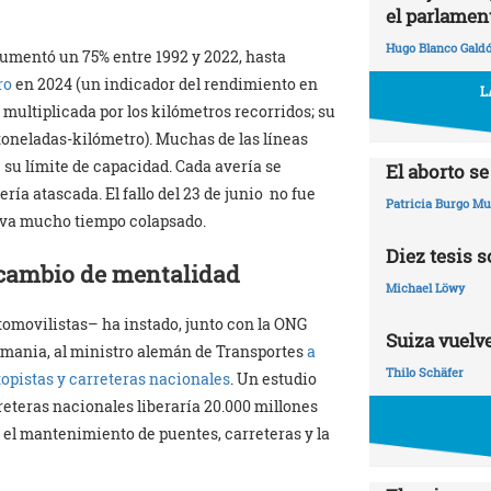
el parlamen
Hugo Blanco Gald
aumentó un 75% entre 1992 y 2022, hasta
ro
en 2024 (un indicador del rendimiento en
L
 multiplicada por los kilómetros recorridos; su
toneladas-kilómetro). Muchas de las líneas
su límite de capacidad. Cada avería se
El aborto s
ría atascada. El fallo del 23 de junio no fue
Patricia Burgo M
leva mucho tiempo colapsado.
Diez tesis 
 cambio de mentalidad
Michael Löwy
utomovilistas– ha instado, junto con la ONG
Suiza vuelve
mania, al ministro alemán de Transportes
a
Thilo Schäfer
opistas y carreteras nacionales
. Un estudio
eteras nacionales liberaría 20.000 millones
 el mantenimiento de puentes, carreteras y la