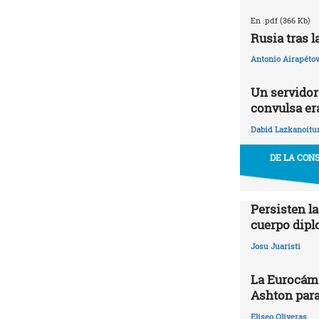
En .pdf (366 Kb)
Rusia tras 
Antonio Airapétov
Un servidor 
convulsa era
Dabid Lazkanoitu
DE LA CON
Persisten la
cuerpo dipl
Josu Juaristi
La Eurocáma
Ashton para
Eliseo Oliveras