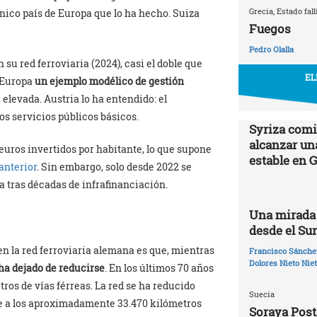
Grecia, Estado fall
nico país de Europa que lo ha hecho. Suiza
Fuegos
Pedro Olalla
n su red ferroviaria (2024), casi el doble que
EL
 Europa
un ejemplo modélico de gestión
 elevada. Austria lo ha entendido: el
los servicios públicos básicos.
Syriza comi
alcanzar un
uros invertidos por habitante, lo que supone
estable en 
 anterior
. Sin embargo, solo desde 2022 se
ra tras décadas de infrafinanciación.
Una mirada 
desde el Su
en la red ferroviaria alemana es que, mientras
Francisco Sánchez
Dolores Nieto Nie
 ha dejado de reducirse
. En los últimos 70 años
os de vías férreas. La red se ha reducido
Suecia
te a los aproximadamente 33.470 kilómetros
Soraya Post