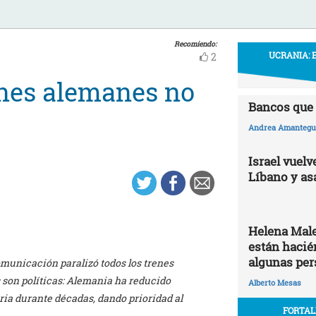
Recomiendo:
UCRANIA: 
2
enes alemanes no
Bancos que 
Andrea Amantegui
Israel vuelv
Líbano y as
Helena Male
están hacié
algunas per
omunicación paralizó todos los trenes
 son políticas: Alemania ha reducido
Alberto Mesas
ria durante décadas, dando prioridad al
FORTAL