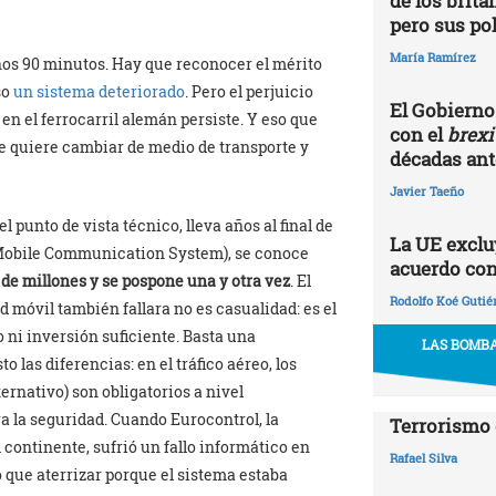
de los britá
pero sus po
María Ramírez
unos 90 minutos. Hay que reconocer el mérito
so
un sistema deteriorado
. Pero el perjuicio
El Gobierno 
 en el ferrocarril alemán persiste. Y eso que
con el
brexi
te quiere cambiar de medio de transporte y
décadas ante
Javier Taeño
l punto de vista técnico, lleva años al final de
La UE excluy
y Mobile Communication System), se conoce
acuerdo con
 de millones y se pospone una y otra vez
. El
Rodolfo Koé Gutié
d móvil también fallara no es casualidad: es el
 ni inversión suficiente. Basta una
LAS BOMBA
 las diferencias: en el tráfico aéreo, los
ernativo) son obligatorios a nivel
a la seguridad. Cuando Eurocontrol, la
Terrorismo 
 continente, sufrió un fallo informático en
Rafael Silva
o que aterrizar porque el sistema estaba