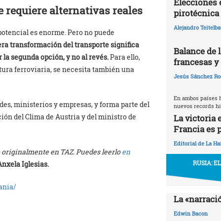
Elecciones 
 requiere alternativas reales
pirotécnica
Alejandro Teitelb
 potencial es enorme. Pero no puede
a transformación del transporte significa
Balance de l
r la segunda opción, y no al revés.
Para ello,
francesas y 
ura ferroviaria, se necesita también una
Jesús Sánchez Ro
En ambos países 
des, ministerios y empresas, y forma parte del
nuevos records hi
ción del Clima de Austria y del ministro de
La victoria 
Francia es p
Editorial de La Ha
o originalmente en TAZ. Puedes leerlo
en
RUSIA: E
Anxela Iglesias.
ania/
La «narraci
Edwin Bacon