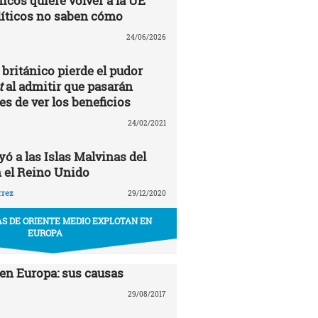
nicos quiere volver a la UE
líticos no saben cómo
24/06/2026
británico pierde el pudor
t
al admitir que pasarán
s de ver los beneficios
24/02/2021
ó a las Islas Malvinas del
 el Reino Unido
rrez
29/12/2020
S DE ORIENTE MEDIO EXPLOTAN EN
EUROPA
en Europa: sus causas
29/08/2017