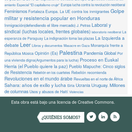
amianto
Especial "El capitalismo cruje"
Europa lucha contra la revolución neoliberal
Golpe
Feminismos
Fortaleza Europa. La UE contra los inmigrantes
militar y resistencia popular en Honduras
Laboral y
Inmigración(defendiendo el libre mercado)
J. Petras
sindical (luchas locales, frentes globales)
La
laboratorio neoliberal
La Izquierda a
La indignación toma las plazas
esperanza de Paraguay
Leer
debate
Monarquía frente a
Libros y documentos
Masacre en Gaza
Palestina
Pandemia Global
Opinión (Es)
República
Música
Por
Proceso en Euskal
una vivienda digna(Argumentos para la lucha)
Herria (el Pueblo quiere la paz)
Pueblo Mapuche: Cinco siglos
de Resistencia
Rebelión recomienda
Rebelión en los cuarteles
Revoluciones en el mundo árabe
Revueltas en el norte de África
Sahara: años de exilio y lucha
Ucrania
Uruguay. Millones
Siria
de columnas
Usos y abusos de Haití
Violencias
Esta obra está bajo una licencia de Creative Commons.
Términos de Uso
¿QUIÉNES SOMOS?