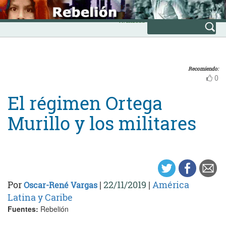
Skip
INICIO
to
Avanzada
content
Recomiendo:
0
El régimen Ortega
Murillo y los militares
Por
|
22/11/2019
|
América
Oscar-René Vargas
Latina y Caribe
Fuentes:
Rebelión