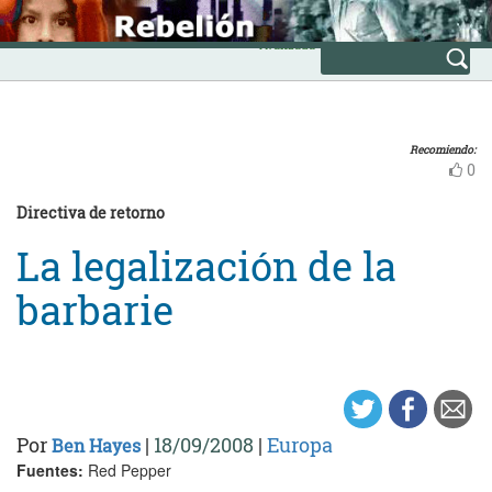
Skip
INICIO
to
Avanzada
content
Recomiendo:
0
Directiva de retorno
La legalización de la
barbarie
Por
|
18/09/2008
|
Europa
Ben Hayes
Fuentes:
Red Pepper