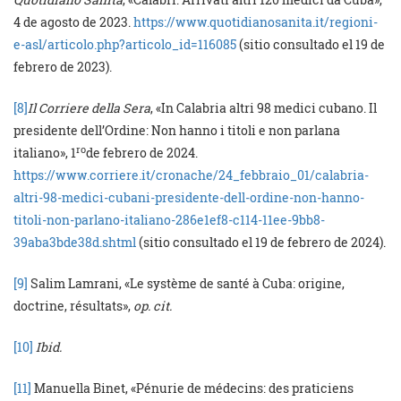
4 de agosto de 2023.
https://www.quotidianosanita.it/regioni-
e-asl/articolo.php?articolo_id=116085
(sitio consultado el 19 de
febrero de 2023).
[8]
Il Corriere della Sera
, «In Calabria altri 98 medici cubano. Il
presidente dell’Ordine: Non hanno i titoli e non parlana
ro
italiano», 1
de febrero de 2024.
https://www.corriere.it/cronache/24_febbraio_01/calabria-
altri-98-medici-cubani-presidente-dell-ordine-non-hanno-
titoli-non-parlano-italiano-286e1ef8-c114-11ee-9bb8-
39aba3bde38d.shtml
(sitio consultado el 19 de febrero de 2024).
[9]
Salim Lamrani, «Le système de santé à Cuba: origine,
doctrine, résultats»,
op. cit.
[10]
Ibid.
[11]
Manuella Binet, «Pénurie de médecins: des praticiens