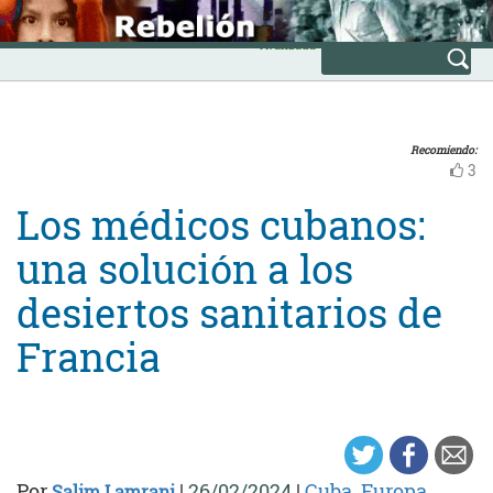
Skip
INICIO
to
Avanzada
content
Recomiendo:
3
Los médicos cubanos:
una solución a los
desiertos sanitarios de
Francia
Por
|
26/02/2024
|
Cuba
,
Europa
Salim Lamrani