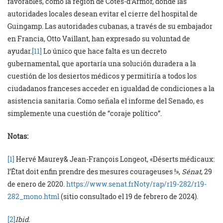
favorables, como la región de Côtes-d’Armor, donde las
autoridades locales desean evitar el cierre del hospital de
Guingamp. Las autoridades cubanas, a través de su embajador
en Francia, Otto Vaillant, han expresado su voluntad de
ayudar.
[11]
Lo único que hace falta es un decreto
gubernamental, que aportaría una solución duradera a la
cuestión de los desiertos médicos y permitiría a todos los
ciudadanos franceses acceder en igualdad de condiciones a la
asistencia sanitaria. Como señala el informe del Senado, es
simplemente una cuestión de “coraje político”.
Notas:
[1]
Hervé Maurey& Jean-François Longeot, «Déserts médicaux:
l’État doit enfin prendre des mesures courageuses !»,
Sénat
, 29
de enero de 2020.
https://www.senat.frNoty/rap/r19-282/r19-
282_mono.html
(sitio consultado el 19 de febrero de 2024).
[2]
Ibid.