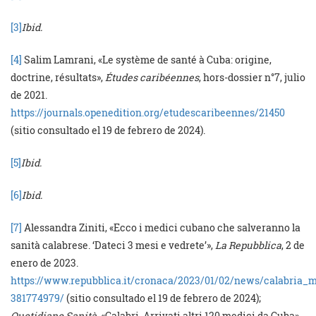
[3]
Ibid.
[4]
Salim Lamrani, «Le système de santé à Cuba: origine,
doctrine, résultats»,
Études caribéennes
, hors-dossier n°7, julio
de 2021.
https://journals.openedition.org/etudescaribeennes/21450
(sitio consultado el 19 de febrero de 2024).
[5]
Ibid.
[6]
Ibid.
[7]
Alessandra Ziniti, «Ecco i medici cubano che salveranno la
sanità calabrese. ‘Dateci 3 mesi e vedrete’»,
La Repubblica
, 2 de
enero de 2023.
https://www.repubblica.it/cronaca/2023/01/02/news/calabria_
381774979/
(sitio consultado el 19 de febrero de 2024);
Quotidiano Sanità
, «Calabri. Arrivati altri 120 medici da Cuba»,