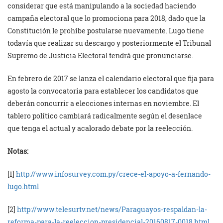
considerar que está manipulando a la sociedad haciendo
campaña electoral que lo promociona para 2018, dado que la
Constitución le prohíbe postularse nuevamente. Lugo tiene
todavía que realizar su descargo y posteriormente el Tribunal
Supremo de Justicia Electoral tendrá que pronunciarse.
En febrero de 2017 se lanza el calendario electoral que fija para
agosto la convocatoria para establecer los candidatos que
deberán concurrir a elecciones internas en noviembre. El
tablero político cambiará radicalmente según el desenlace
que tenga el actual y acalorado debate por la reelección.
Notas:
[1]
http://www.infosurvey.com.py/crece-el-apoyo-a-fernando-
lugo.html
[2]
http://www.telesurtv.net/news/Paraguayos-respaldan-la-
reforma-para-la-reeleccion-presidencial-20160817-0018.html