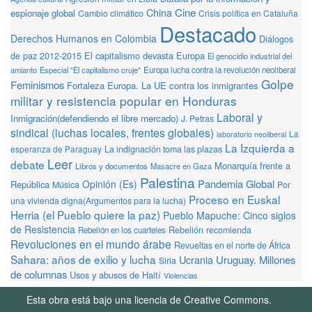
Cine
China
espionaje global
Cambio climático
Crisis política en Cataluña
Destacado
Derechos Humanos en Colombia
Diálogos
de paz 2012-2015
El capitalismo devasta Europa
El genocidio industrial del
amianto
Especial "El capitalismo cruje"
Europa lucha contra la revolución neoliberal
Golpe
Feminismos
Fortaleza Europa. La UE contra los inmigrantes
militar y resistencia popular en Honduras
Laboral y
Inmigración(defendiendo el libre mercado)
J. Petras
sindical (luchas locales, frentes globales)
La
laboratorio neoliberal
La Izquierda a
La indignación toma las plazas
esperanza de Paraguay
Leer
debate
Monarquía frente a
Libros y documentos
Masacre en Gaza
Palestina
Pandemia Global
Opinión (Es)
República
Música
Por
Proceso en Euskal
una vivienda digna(Argumentos para la lucha)
Herria (el Pueblo quiere la paz)
Pueblo Mapuche: Cinco siglos
de Resistencia
Rebelión recomienda
Rebelión en los cuarteles
Revoluciones en el mundo árabe
Revueltas en el norte de África
Sahara: años de exilio y lucha
Ucrania
Uruguay. Millones
Siria
de columnas
Usos y abusos de Haití
Violencias
Esta obra está bajo una licencia de Creative Commons.