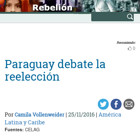
Skip
INICIO
to
Avanzada
content
Recomiendo:
0
Paraguay debate la
reelección
Por
|
25/11/2016
|
América
Camila Vollenweider
Latina y Caribe
Fuentes:
CELAG