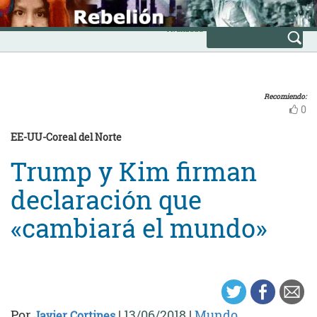
Skip
INICIO
to
Avanzada
content
Recomiendo:
0
EE-UU-Coreal del Norte
Trump y Kim firman
declaración que
«cambiará el mundo»
Por
|
13/06/2018
|
Mundo
Javier Cortines