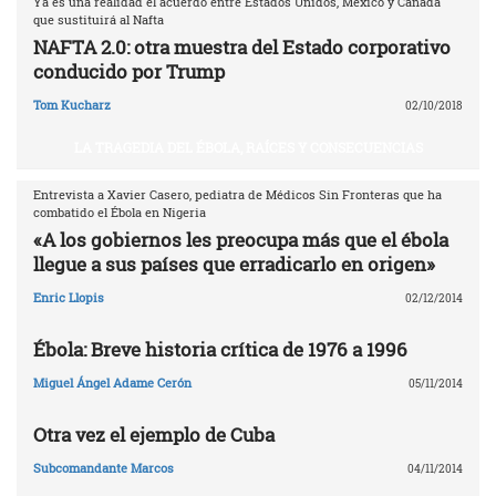
Ya es una realidad el acuerdo entre Estados Unidos, México y Canadá
que sustituirá al Nafta
NAFTA 2.0: otra muestra del Estado corporativo
conducido por Trump
Tom Kucharz
02/10/2018
LA TRAGEDIA DEL ÉBOLA, RAÍCES Y CONSECUENCIAS
Entrevista a Xavier Casero, pediatra de Médicos Sin Fronteras que ha
combatido el Ébola en Nigeria
«A los gobiernos les preocupa más que el ébola
llegue a sus países que erradicarlo en origen»
Enric Llopis
02/12/2014
Ébola: Breve historia crítica de 1976 a 1996
Miguel Ángel Adame Cerón
05/11/2014
Otra vez el ejemplo de Cuba
Subcomandante Marcos
04/11/2014