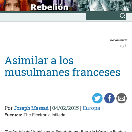
Skip
INICIO
to
Avanzada
content
Recomiendo:
0
Asimilar a los
musulmanes franceses
Por
|
04/02/2015
|
Europa
Joseph Massad
Fuentes:
The Electronic Intifada
Traducido del inglés para Rebelión por Beatriz Morales Bastos.