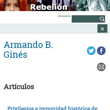
Skip
to
content
Avanzada
Armando B.
Ginés
Artículos
Privilegios e impunidad histórica de