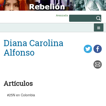
Skip
to
content
Avanzada
Diana Carolina
Alfonso
Artículos
#25N en Colombia