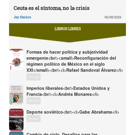
Ceuta es el síntoma, no la crisis
Jay Naidoo
06/08/2026
LIBROS LIBRES
Formas de hacer política y subjetividad
emergente<br/><small>Reconfiguración del
régimen político de México en el siglo
XXI</small><br/><i>Rafael Sandoval Álvarez</i>
Descargar
Imperios liberales<br/>Estados Unidos y
Francia<br/><i>Andrés Monares</i>
Descargar
Deporte soviético<br/><i>Gabe Abrahams</i>
Descargar
Cambio de ciclo. Desafíos para las