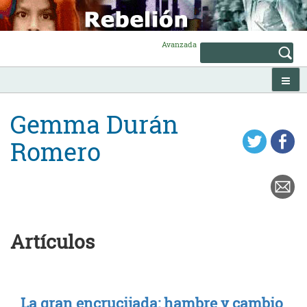
Skip
to
content
Avanzada
Gemma Durán
Romero
Artículos
La gran encrucijada: hambre y cambio