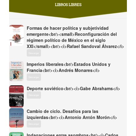
LIBROS LIBRES
Formas de hacer política y subjetividad
emergente<br/><small>Reconfiguración del
régimen político de México en el siglo
XXI</small><br/><i>Rafael Sandoval Álvarez</i>
Descargar
Imperios liberales<br/>Estados Unidos y
Francia<br/><i>Andrés Monares</i>
Descargar
Deporte soviético<br/><i>Gabe Abrahams</i>
Descargar
Cambio de ciclo. Desafíos para las
izquierdas<br/><i>Antonio Antón Morón</i>
Descargar
Indagaciones entre asombros<br/><i>Carlos