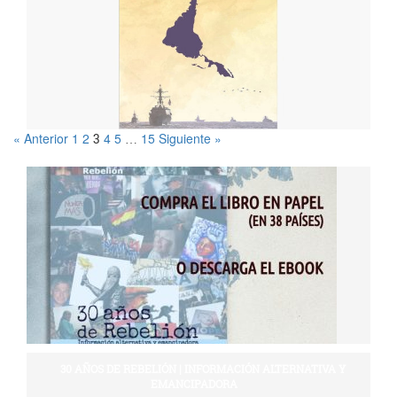
« Anterior
1
2
4
5
15
Siguiente »
3
…
30 AÑOS DE REBELIÓN | INFORMACIÓN ALTERNATIVA Y
EMANCIPADORA