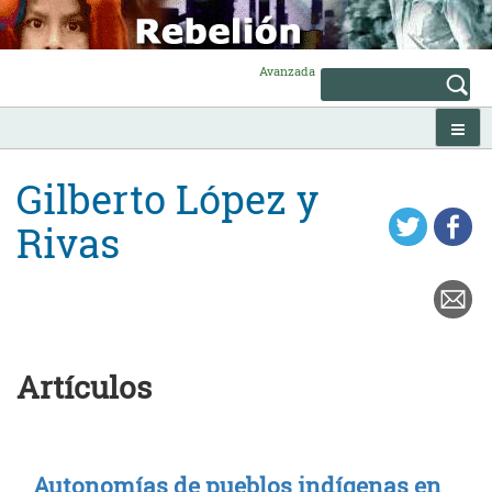
Skip
to
content
Avanzada
Gilberto López y
Rivas
Artículos
Autonomías de pueblos indígenas en