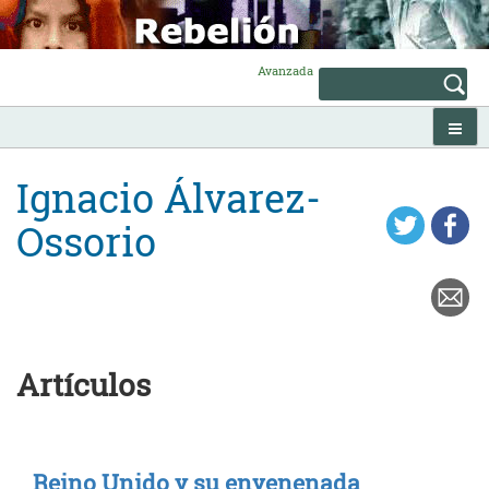
Skip
to
content
Avanzada
Ignacio Álvarez-
Ossorio
Artículos
Reino Unido y su envenenada